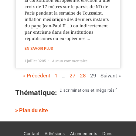
la constitution européenne, érection d’une
croix de 17 mètres sur le parvis de ND de
Paris pendant la semaine de Toussaint,
inflation médiatique des derniers instants
du pape Jean-Paul II …) ou indirectement
par entrisme dans des institutions
républicaines ou européennes …
EN SAVOIR PLUS
1 juillet 0205
Aucun commentaire
« Précédent
1
…
27
28
29
Suivant »
×
Discriminations et Inégalités
Thématique
:
>
Plan du site
Contact
Adhésions
Abonnements
Dons