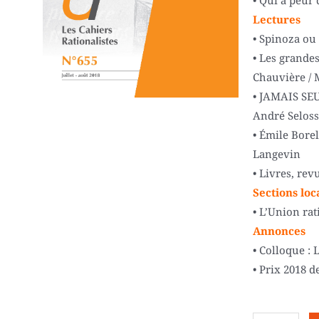
• Qui a peur
Lectures
• Spinoza ou 
• Les grande
Chauvière / 
• JAMAIS SEUL
André Seloss
• Émile Borel
Langevin
• Livres, re
Sections loc
• L’Union rat
Annonces
• Colloque : 
• Prix 2018 d