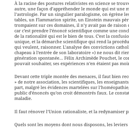
À la racine des postures relativistes en science se tro
autre, une façon d’appréhender le monde qui est une ma
l’astrologie. Par un singulier paralogisme, on égrène l
tables, un Flammarion spirite, un Einstein mauvais pè
trompaient sur ces domaines, il n’y avait pas de raison 
car c’est prendre l’énoncé scientifique comme une conc
de la rationalité qui est le bien de tous. C’est la confu
unique, et la démarche scientifique qui rend la procédur
qui veulent, raisonner. L’analyse des convictions cathol
chapeau à l’entrée de son laboratoire ») ne nous dit rie
génération spontanée… Félix Archimède Pouchet, le contr
pouvait souhaiter, ses expériences n’en étaient pas moi
Devant cette triple montée des menaces, il faut bien rec
» de notre association, les scientifiques, les enseignant
part, malgré les évidences martelées sur l’homéopathie, 
public d’énoncés qu’on croit démontrés faux. Le constat
maladie.
Il faut rénover l’Union rationaliste, et la redynamiser 
Quels sont les moyens dont nous disposons, les leviers 