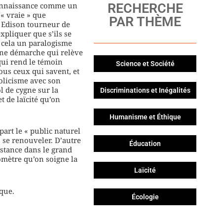
 connaissance comme un
RECHERCHE
« vraie » que
PAR THÈME
n Edison tourneur de
pliquer que s’ils se
e cela un paralogisme
 une démarche qui relève
 qui rend le témoin
Science et Société
ous ceux qui savent, et
holicisme avec son
l de cygne sur la
Discriminations et Inégalités
t de laïcité qu’on
Humanisme et Éthique
part le « public naturel
s se renouveler. D’autre
Éducation
istance dans le grand
omètre qu’on soigne la
Laïcité
ique.
Écologie