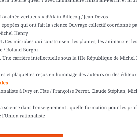
 de la théorie queer ? avec Emmanuelle Huisman-Perrin et Bru
L’« athée vertueux » d’Alain Billecoq / Jean Devos
s épopées qui ont fait la science Ouvrage collectif coordonné 
Michel Henry
 Ces microbes qui construisent les plantes, les animaux et les
e / Roland Borghi
, Une carrière intellectuelle sous la IIIe République de Michel 
vues et plaquettes reçus en hommage des auteurs ou des éditeur
ales
ionaliste à Ivry en Fête / Françoise Perrot, Claude Stéphan, Mi
La science dans l’enseignement : quelle formation pour les pro
e l’Union rationaliste