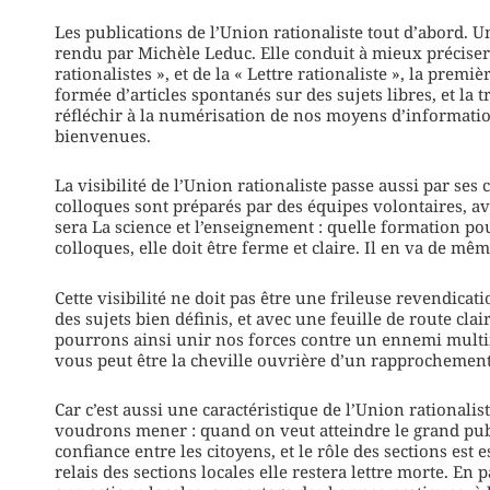
Les publications de l’Union rationaliste tout d’abord. U
rendu par Michèle Leduc. Elle conduit à mieux préciser 
rationalistes », et de la « Lettre rationaliste », la pr
formée d’articles spontanés sur des sujets libres, et la t
réfléchir à la numérisation de nos moyens d’informati
bienvenues.
La visibilité de l’Union rationaliste passe aussi par se
colloques sont préparés par des équipes volontaires, av
sera La science et l’enseignement : quelle formation pour
colloques, elle doit être ferme et claire. Il en va de mê
Cette visibilité ne doit pas être une frileuse revendicatio
des sujets bien définis, et avec une feuille de route cla
pourrons ainsi unir nos forces contre un ennemi multi
vous peut être la cheville ouvrière d’un rapprochement 
Car c’est aussi une caractéristique de l’Union rationali
voudrons mener : quand on veut atteindre le grand public,
confiance entre les citoyens, et le rôle des sections est
relais des sections locales elle restera lettre morte. En 