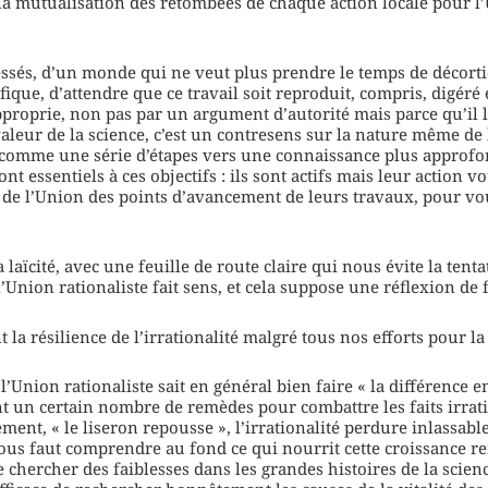
à la mutualisation des retombées de chaque action locale pour 
ressés, d’un monde qui ne veut plus prendre le temps de décor
ifique, d’attendre que ce travail soit reproduit, compris, digér
pproprie, non pas par un argument d’autorité mais parce qu’il l
leur de la science, c’est un contresens sur la nature même de l
comme une série d’étapes vers une connaissance plus approfo
ont essentiels à ces objectifs : ils sont actifs mais leur action v
de l’Union des points d’avancement de leurs travaux, pour vou
laïcité, avec une feuille de route claire qui nous évite la tenta
l’Union rationaliste fait sens, et cela suppose une réflexion de 
la résilience de l’irrationalité malgré tous nos efforts pour la
Union rationaliste sait en général bien faire « la différence e
oint un certain nombre de remèdes pour combattre les faits irrati
ement, « le liseron repousse », l’irrationalité perdure inlassabl
l nous faut comprendre au fond ce qui nourrit cette croissance r
e chercher des faiblesses dans les grandes histoires de la scien