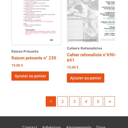
Cahiers Rationalistes
Raison Présente
Cahier rationaliste n°690-
Raison présente n° 230
691
19,00
€
15,00
€
Ajouter au panier
Ajouter au panier
1
2
3
4
5
→
Contact
Adhésions
Abonnements
Dons