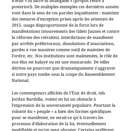
n’était « ni sacré ni intangible » (propos retiré a
posteriori). De multiples exemples ces dernières années
vont dans le sens de ces paroles inquiétantes : maintien
des mesures d’exception prises après les attentats de
2015, usage disproportionné de la force lors de
manifestations (mouvements des Gilets Jaunes et contre
la réforme des retraites), interdictions de manifester
par arrêtés préfectoraux, dissolutions d’associations,
gardes à vue massives comme outil de maintien de
l’ordre, etc. Nos institutions sont malmenées, le rôle de
nos élus est balayé ou est une mascarade. De telles
dérives ne pourront que dramatiquement s’aggraver
si notre pays tombe sous la coupe du Rassemblement
National.
Les contempteurs affichés de l’État de droit, tels
Jordan Bardella, voient en lui un obstacle à
l’expression de la souveraineté populaire. Pourtant la
volonté du « peuple » a bien des formes spécifiques
pour se manifester, ne serait-ce qu’à travers les
processus d’élaboration de la loi, éventuellement
modifiable et qu’on peut abroger. Certains préfèrent