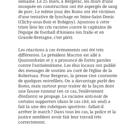
semaine. Le 25 mars, à Bergerac, les murs d’une
mosquée en construction ont été aspergés de sang
de porc. Le même jour, des Roms ont été victimes
d’une tentative de lynchage en Seine-Saint-Denis
(Clichy-sous-Bois et Bobigny). Ajoutons à cette
triste liste les cris racistes contre le capitaine de
l’équipe de football d’Amiens (en Italie et en
Grande-Bretagne, c’est pire).
Les réactions à ces évènements ont été très
différentes. Le président Macron est allé à
Quatzenheim et y a prononcé de fortes paroles
contre l’antisémitisme. Les élus locaux ont publié
des messages de soutien au curé de l’église de la
Robertsau. Pour Bergerac, la presse s’est contentée
de quelques entrefilets. On a davantage parlé des
Roms, mais surtout pour traiter de la façon dont
une fausse rumeur (en ce cas, l’enlèvement
d’enfants) se propage. Le racisme anti-noir de
certains supporters (dans le cas cité, un seul) a
fait la une des rubriques sportives : fallait-il
arrêter le match ? Dans tous les cas, la police et la
justice semblent avoir fait leur travail très
correctement.