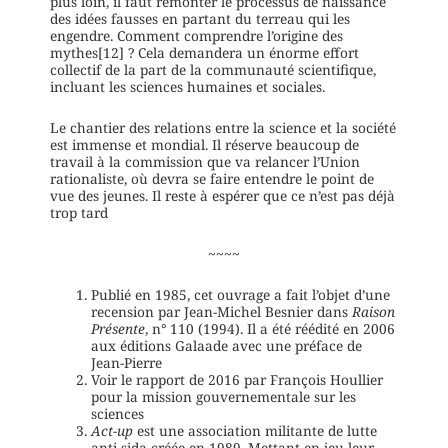
plus loin, il faut remonter le processus de naissance
des idées fausses en partant du terreau qui les
engendre. Comment comprendre l’origine des
mythes[12] ? Cela demandera un énorme effort
collectif de la part de la communauté scientifique,
incluant les sciences humaines et sociales.
Le chantier des relations entre la science et la société
est immense et mondial. Il réserve beaucoup de
travail à la commission que va relancer l’Union
rationaliste, où devra se faire entendre le point de
vue des jeunes. Il reste à espérer que ce n’est pas déjà
trop tard
~~~~
Publié en 1985, cet ouvrage a fait l’objet d’une
recension par Jean-Michel Besnier dans
Raison
Présente
, n° 110 (1994). Il a été réédité en 2006
aux éditions Galaade avec une préface de
Jean-Pierre
Voir le rapport de 2016 par François Houllier
pour la mission gouvernementale sur les
sciences
Act-up
est une association militante de lutte
anti-sida créée en 1989. Mettant en jeu leur