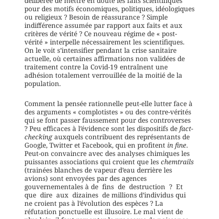
délibérée de mettre en doute les faits scientifiques
pour des motifs économiques, politiques, idéologiques
ou religieux ? Besoin de réassurance ? Simple
indifférence assumée par rapport aux faits et aux
critères de vérité ? Ce nouveau régime de « post-
vérité » interpelle nécessairement les scientifiques.
On le voit s’intensifier pendant la crise sanitaire
actuelle, où certaines affirmations non validées de
traitement contre la Covid-19 entraînent une
adhésion totalement verrouillée de la moitié de la
population.
Comment la pensée rationnelle peut-elle lutter face à
des arguments « complotistes » ou des contre-vérités
qui se font passer faussement pour des controverses
? Peu efficaces à l’évidence sont les dispositifs de
fact-
checking
auxquels contribuent des représentants de
Google, Twitter et Facebook, qui en profitent
in fine
.
Peut-on convaincre avec des analyses chimiques les
puissantes associations qui croient que les
chemtrails
(trainées blanches de vapeur d’eau derrière les
avions) sont envoyées par des agences
gouvernementales à de fins de destruction ? Et
que dire aux dizaines de millions d’individus qui
ne croient pas à l’évolution des espèces ? La
réfutation ponctuelle est illusoire. Le mal vient de