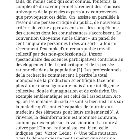
faits, du moins ceux qui sont connus. Toutefois, la
complexité du savoir permet rarement des réponses
univoques de la part des experts aux controverses
que provoquent ces défis. On assiste en parallèle à
l’essor d’une pensée critique du public, de nouveaux
critères de vérité apparaissent avec les compétences
des citoyens dont les connaissances s’accroissent. La
Convention Citoyenne sur le Climat – un panel de
cent cinquante personnes tirées au sort – a fourni
récemment l’exemple d’un remarquable travail
collectif par des non-professionnels. L’essor
spectaculaire des sciences participatives contribue au
développement de l’esprit critique et de la pensée
rationnelle dans la population[2]. Les professionnels
de la recherche commencent à perdre le total
monopole de la production scientifique, face non
plus à une masse ignorante mais à une intelligence
collective, douée d’imagination et de créativité. Un
exemple emblématique est celui de l’association
Act-
up
, où les malades du sida se sont si bien instruits sur
la maladie qu’ils ont été capables de fournir aux
médecins des éléments pour leurs traitements[3]. À
l’inverse, la désinformation est monnaie courante,
comme par exemple sur la vaccination. La route à
suivre par l’Union rationaliste est bien celle
indiquée par Victor Leduc (« Une telle mutation
(vers la démocratie) ne peut s’opérer que par une