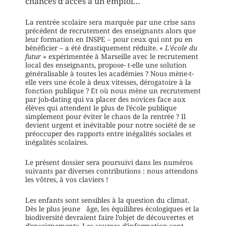
chances d’accès à un emploi…
La rentrée scolaire sera marquée par une crise sans
précédent de recrutement des enseignants alors que
leur formation en INSPE – pour ceux qui ont pu en
bénéficier – a été drastiquement réduite. «
L’école
du
futur
» expérimentée à Marseille avec le recrutement
local des enseignants, propose- t-elle une solution
généralisable à toutes les académies ? Nous mène-t-
elle vers une école à deux vitesses, dérogatoire à la
fonction publique ? Et où nous mène un recrutement
par job-dating qui va placer des novices face aux
élèves qui attendent le plus de l’école publique
simplement pour éviter le chaos de la rentrée ? Il
devient urgent et inévitable pour notre société de se
préoccuper des rapports entre inégalités sociales et
inégalités scolaires.
Le présent dossier sera poursuivi dans les numéros
suivants par diverses contributions : nous attendons
les vôtres, à vos claviers !
Les enfants sont sensibles à la question du climat.
Dès le plus jeune âge, les équilibres écologiques et la
biodiversité devraient faire l’objet de découvertes et
d’enseignements. Les sources d’information sont