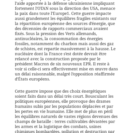
l’aide apportée à la défense ukrainienne impliquant
fortement l’OTAN sous la direction des USA, menace
la paix dans toute l’Europe1. Cette guerre impacte
aussi grandement les équilibres fragiles existants sur
la répartition européenne des sources d’énergie, que
des décennies de rapports commerciaux avaient
fixés. Sous la pression des Verts allemands,
antinucléaires, la consommation des énergies
fossiles, notamment du charbon mais aussi des gaz
de schistes, est repartie massivement à la hausse. Le
nucléaire dont la France s’est dotée devrait être
relancé avec la construction proposée par le
président Macron de six nouveaux EPR. Il reste à
voir si celle-ci sera effectivement mise en œuvre dans
un délai raisonnable, malgré l’opposition réaffirmée
d’États européens.
Cette guerre impose que des choix énergétiques
soient faits dans un délai très court. Bousculant les
politiques européennes, elle provoque des drames
humains subis par les populations déplacées et par
les pertes en vie humaine. Elle met de plus en péril
les équilibres naturels de vastes régions devenues des
champs de bataille : terres cultivables dévastées par
les armes et la logistique des combats, usines
chimiques bombardées, pollution et destruction par