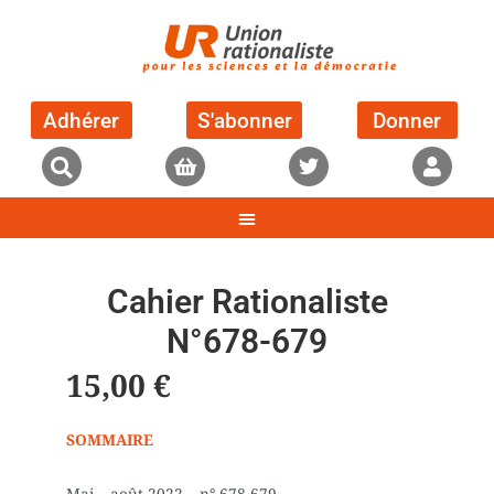
Adhérer
S'abonner
Donner
Cahier Rationaliste
N°678-679
15,00
€
SOMMAIRE
Mai – août 2022 – n° 678-679