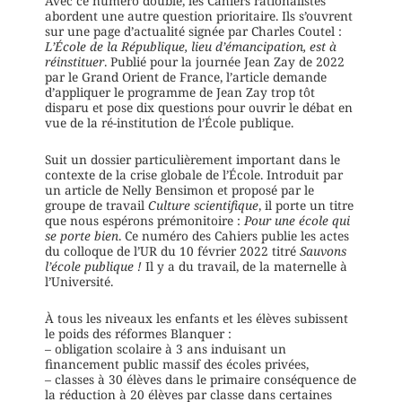
Avec ce numéro double, les Cahiers rationalistes
abordent une autre question prioritaire. Ils s’ouvrent
sur une page d’actualité signée par Charles Coutel :
L’École
de la République, lieu d’émancipation, est à
réinstituer
. Publié pour la journée Jean Zay de 2022
par le Grand Orient de France, l’article demande
d’appliquer le programme de Jean Zay trop tôt
disparu et pose dix questions pour ouvrir le débat en
vue de la ré-institution de l’École publique.
Suit un dossier particulièrement important dans le
contexte de la crise globale de l’École. Introduit par
un article de Nelly Bensimon et proposé par le
groupe de travail
Culture scientifique
, il porte un titre
que nous espérons prémonitoire :
Pour une école qui
se porte bien
. Ce numéro des Cahiers publie les actes
du colloque de l’UR du 10 février 2022 titré
Sauvons
l’école publique !
Il y a du travail, de la maternelle à
l’Université.
À tous les niveaux les enfants et les élèves subissent
le poids des réformes Blanquer :
– obligation scolaire à 3 ans induisant un
financement public massif des écoles privées,
– classes à 30 élèves dans le primaire conséquence de
la réduction à 20 élèves par classe dans certaines