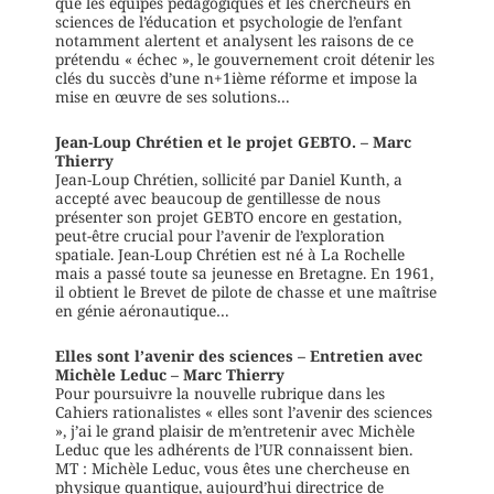
que les équipes pédagogiques et les chercheurs en
sciences de l’éducation et psychologie de l’enfant
notamment alertent et analysent les raisons de ce
prétendu « échec », le gouvernement croit détenir les
clés du succès d’une n+1ième réforme et impose la
mise en œuvre de ses solutions…
Jean-Loup Chrétien et le projet GEBTO. – Marc
Thierry
Jean-Loup Chrétien, sollicité par Daniel Kunth, a
accepté avec beaucoup de gentillesse de nous
présenter son projet GEBTO encore en gestation,
peut-être crucial pour l’avenir de l’exploration
spatiale. Jean-Loup Chrétien est né à La Rochelle
mais a passé toute sa jeunesse en Bretagne. En 1961,
il obtient le Brevet de pilote de chasse et une maîtrise
en génie aéronautique…
Elles sont l’avenir des sciences – Entretien avec
Michèle Leduc – Marc Thierry
Pour poursuivre la nouvelle rubrique dans les
Cahiers rationalistes « elles sont l’avenir des sciences
», j’ai le grand plaisir de m’entretenir avec Michèle
Leduc que les adhérents de l’UR connaissent bien.
MT : Michèle Leduc, vous êtes une chercheuse en
physique quantique, aujourd’hui directrice de