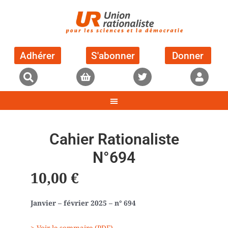
Adhérer
S'abonner
Donner
Cahier Rationaliste
N°694
10,00
€
Janvier – février 2025 – n° 694
> Voir le sommaire (PDF)