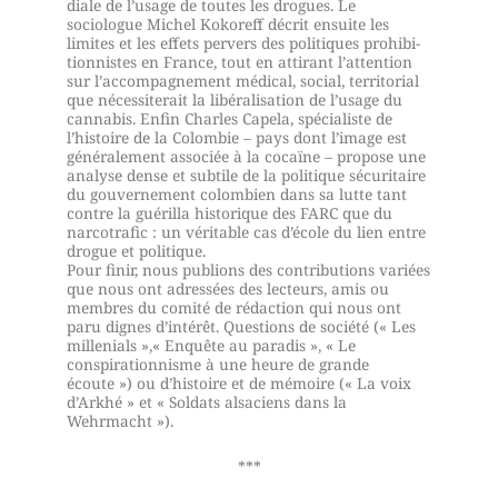
diale de l’usage de toutes les drogues. Le
sociologue Michel Kokoreff décrit ensuite les
limites et les effets pervers des politiques prohibi­
tionnistes en France, tout en attirant l’attention
sur l’accompagne­ment médical, social, territorial
que nécessiterait la libéralisation de l’usage du
cannabis. Enfin Charles Capela, spécialiste de
l’histoire de la Colombie – pays dont l’image est
généralement associée à la cocaïne – propose une
analyse dense et subtile de la politique sécuri­taire
du gouvernement colombien dans sa lutte tant
contre la guérilla historique des FARC que du
narcotrafic : un véritable cas d’école du lien entre
drogue et politique.
Pour finir, nous publions des contributions variées
que nous ont adressées des lecteurs, amis ou
membres du comité de rédac­tion qui nous ont
paru dignes d’intérêt. Questions de société (« Les
millenials »,« Enquête au paradis », « Le
conspirationnisme à une heure de grande
écoute ») ou d’histoire et de mémoire (« La voix
d’Arkhé » et « Soldats alsaciens dans la
Wehrmacht »).
***