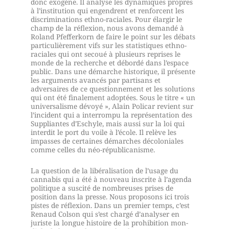
donc exogène. Il analyse les dynamiques propres
à l’institu­tion qui engendrent et renforcent les
discriminations ethno-raciales. Pour élargir le
champ de la réflexion, nous avons demandé à
Roland Pfefferkorn de faire le point sur les débats
particulièrement vifs sur les statistiques ethno-
raciales qui ont secoué à plusieurs reprises le
monde de la recherche et débordé dans l’espace
public. Dans une démarche historique, il présente
les arguments avancés par partisans et
adversaires de ce questionnement et les solutions
qui ont été fina­lement adoptées. Sous le titre « un
universalisme dévoyé », Alain Policar revient sur
l’incident qui a interrompu la représentation des
Suppliantes d’Eschyle, mais aussi sur la loi qui
interdit le port du voile à l’école. Il relève les
impasses de certaines démarches décolo­niales
comme celles du néo-républicanisme.
La question de la libéralisation de l’usage du
cannabis qui a été à nouveau inscrite à l’agenda
politique a suscité de nombreuses prises de
position dans la presse. Nous proposons ici trois
pistes de réflexion. Dans un premier temps, c’est
Renaud Colson qui s’est chargé d’analyser en
juriste la longue histoire de la prohibition mon­