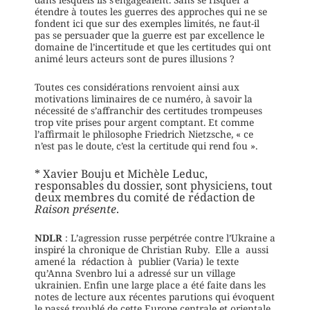
étendre à toutes les guerres des approches qui ne se
fondent ici que sur des exemples limités, ne faut-il
pas se persuader que la guerre est par excellence le
domaine de l’incertitude et que les certitudes qui ont
animé leurs acteurs sont de pures illusions ?
Toutes ces considérations renvoient ainsi aux
motivations liminaires de ce numéro, à savoir la
nécessité de s’affranchir des certitudes trompeuses
trop vite prises pour argent comptant. Et comme
l’affirmait le philosophe Friedrich Nietzsche, « ce
n’est pas le doute, c’est la certitude qui rend fou ».
* Xavier Bouju et Michèle Leduc,
responsables du dossier, sont physiciens, tout
deux membres du comité de rédaction de
Raison présente
.
NDLR
: L’agression russe perpétrée contre l’Ukraine a
inspiré la chronique de Christian Ruby. Elle a aussi
amené la rédaction à publier (Varia) le texte
qu’Anna Svenbro lui a adressé sur un village
ukrainien. Enfin une large place a été faite dans les
notes de lecture aux récentes parutions qui évoquent
le passé troublé de cette Europe centrale et orientale