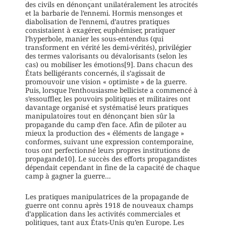
des civils en dénonçant unilatéralement les atrocités
et la barbarie de l’ennemi. Hormis mensonges et
diabolisation de l’ennemi, d’autres pratiques
consistaient à exagérer, euphémiser, pratiquer
l’hyperbole, manier les sous-entendus (qui
transforment en vérité les demi-vérités), privilégier
des termes valorisants ou dévalorisants (selon les
cas) ou mobiliser les émotions[9]. Dans chacun des
États belligérants concernés, il s’agissait de
promouvoir une vision « optimiste » de la guerre.
Puis, lorsque l’enthousiasme belliciste a commencé à
s’essouffler, les pouvoirs politiques et militaires ont
davantage organisé et systématisé leurs pratiques
manipulatoires tout en dénonçant bien sûr la
propagande du camp d’en face. Afin de piloter au
mieux la production des « éléments de langage »
conformes, suivant une expression contemporaine,
tous ont perfectionné leurs propres institutions de
propagande10]. Le succès des efforts propagandistes
dépendait cependant in fine de la capacité de chaque
camp à gagner la guerre…
Les pratiques manipulatrices de la propagande de
guerre ont connu après 1918 de nouveaux champs
d’application dans les activités commerciales et
politiques, tant aux États-Unis qu’en Europe. Les