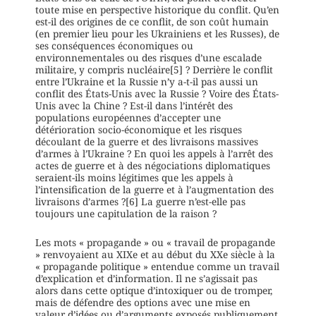
toute mise en perspective historique du conflit. Qu’en
est-il des origines de ce conflit, de son coût humain
(en premier lieu pour les Ukrainiens et les Russes), de
ses conséquences économiques ou
environnementales ou des risques d’une escalade
militaire, y compris nucléaire[5] ? Derrière le conflit
entre l’Ukraine et la Russie n’y a-t-il pas aussi un
conflit des États-Unis avec la Russie ? Voire des États-
Unis avec la Chine ? Est-il dans l’intérêt des
populations européennes d’accepter une
détérioration socio-économique et les risques
découlant de la guerre et des livraisons massives
d’armes à l’Ukraine ? En quoi les appels à l’arrêt des
actes de guerre et à des négociations diplomatiques
seraient-ils moins légitimes que les appels à
l’intensification de la guerre et à l’augmentation des
livraisons d’armes ?[6] La guerre n’est-elle pas
toujours une capitulation de la raison ?
Les mots « propagande » ou « travail de propagande
» renvoyaient au XIXe et au début du XXe siècle à la
« propagande politique » entendue comme un travail
d’explication et d’information. Il ne s’agissait pas
alors dans cette optique d’intoxiquer ou de tromper,
mais de défendre des options avec une mise en
valeur d’idées ou d’arguments exposés publiquement