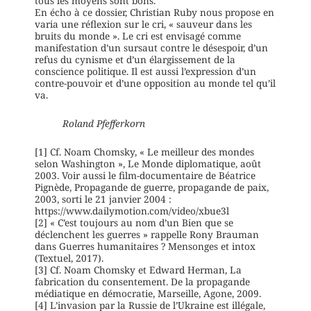
tous les moyens sont bons.
En écho à ce dossier, Christian Ruby nous propose en
varia une réflexion sur le cri, « sauveur dans les
bruits du monde ». Le cri est envisagé comme
manifestation d’un sursaut contre le désespoir, d’un
refus du cynisme et d’un élargissement de la
conscience politique. Il est aussi l’expression d’un
contre-pouvoir et d’une opposition au monde tel qu’il
va.
Roland Pfefferkorn
[1] Cf. Noam Chomsky, « Le meilleur des mondes
selon Washington », Le Monde diplomatique, août
2003. Voir aussi le film-documentaire de Béatrice
Pignède, Propagande de guerre, propagande de paix,
2003, sorti le 21 janvier 2004 :
https://www.dailymotion.com/video/xbue3l
[2] « C’est toujours au nom d’un Bien que se
déclenchent les guerres » rappelle Rony Brauman
dans Guerres humanitaires ? Mensonges et intox
(Textuel, 2017).
[3] Cf. Noam Chomsky et Edward Herman, La
fabrication du consentement. De la propagande
médiatique en démocratie, Marseille, Agone, 2009.
[4] L’invasion par la Russie de l’Ukraine est illégale,