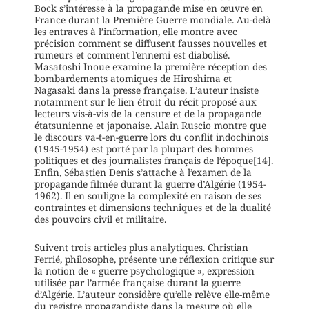
Bock s’intéresse à la propagande mise en œuvre en
France durant la Première Guerre mondiale. Au-delà
les entraves à l’information, elle montre avec
précision comment se diffusent fausses nouvelles et
rumeurs et comment l’ennemi est diabolisé.
Masatoshi Inoue examine la première réception des
bombardements atomiques de Hiroshima et
Nagasaki dans la presse française. L’auteur insiste
notamment sur le lien étroit du récit proposé aux
lecteurs vis-à-vis de la censure et de la propagande
étatsunienne et japonaise. Alain Ruscio montre que
le discours va-t-en-guerre lors du conflit indochinois
(1945-1954) est porté par la plupart des hommes
politiques et des journalistes français de l’époque[14].
Enfin, Sébastien Denis s’attache à l’examen de la
propagande filmée durant la guerre d’Algérie (1954-
1962). Il en souligne la complexité en raison de ses
contraintes et dimensions techniques et de la dualité
des pouvoirs civil et militaire.
Suivent trois articles plus analytiques. Christian
Ferrié, philosophe, présente une réflexion critique sur
la notion de « guerre psychologique », expression
utilisée par l’armée française durant la guerre
d’Algérie. L’auteur considère qu’elle relève elle-même
du registre propagandiste dans la mesure où elle