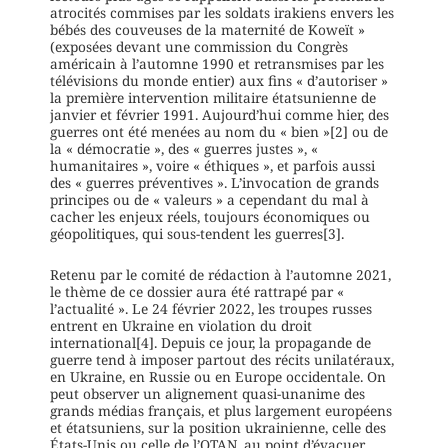
atrocités commises par les soldats irakiens envers les
bébés des couveuses de la maternité de Koweït »
(exposées devant une commission du Congrès
américain à l’automne 1990 et retransmises par les
télévisions du monde entier) aux fins « d’autoriser »
la première intervention militaire étatsunienne de
janvier et février 1991. Aujourd’hui comme hier, des
guerres ont été menées au nom du « bien »[2] ou de
la « démocratie », des « guerres justes », «
humanitaires », voire « éthiques », et parfois aussi
des « guerres préventives ». L’invocation de grands
principes ou de « valeurs » a cependant du mal à
cacher les enjeux réels, toujours économiques ou
géopolitiques, qui sous-tendent les guerres[3].
Retenu par le comité de rédaction à l’automne 2021,
le thème de ce dossier aura été rattrapé par «
l’actualité ». Le 24 février 2022, les troupes russes
entrent en Ukraine en violation du droit
international[4]. Depuis ce jour, la propagande de
guerre tend à imposer partout des récits unilatéraux,
en Ukraine, en Russie ou en Europe occidentale. On
peut observer un alignement quasi-unanime des
grands médias français, et plus largement européens
et étatsuniens, sur la position ukrainienne, celle des
États-Unis ou celle de l’OTAN, au point d’évacuer