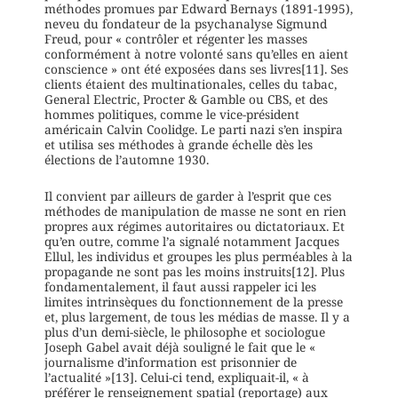
méthodes promues par Edward Bernays (1891-1995),
neveu du fondateur de la psychanalyse Sigmund
Freud, pour « contrôler et régenter les masses
conformément à notre volonté sans qu’elles en aient
conscience » ont été exposées dans ses livres[11]. Ses
clients étaient des multinationales, celles du tabac,
General Electric, Procter & Gamble ou CBS, et des
hommes politiques, comme le vice-président
américain Calvin Coolidge. Le parti nazi s’en inspira
et utilisa ses méthodes à grande échelle dès les
élections de l’automne 1930.
Il convient par ailleurs de garder à l’esprit que ces
méthodes de manipulation de masse ne sont en rien
propres aux régimes autoritaires ou dictatoriaux. Et
qu’en outre, comme l’a signalé notamment Jacques
Ellul, les individus et groupes les plus perméables à la
propagande ne sont pas les moins instruits[12]. Plus
fondamentalement, il faut aussi rappeler ici les
limites intrinsèques du fonctionnement de la presse
et, plus largement, de tous les médias de masse. Il y a
plus d’un demi-siècle, le philosophe et sociologue
Joseph Gabel avait déjà souligné le fait que le «
journalisme d’information est prisonnier de
l’actualité »[13]. Celui-ci tend, expliquait-il, « à
préférer le renseignement spatial (reportage) aux