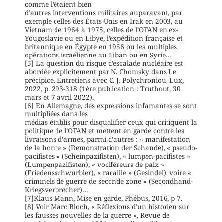
comme l’étaient bien
d’autres interventions militaires auparavant, par
exemple celles des États-Unis en Irak en 2003, au
Vietnam de 1964 à 1975, celles de l’OTAN en ex-
Yougoslavie ou en Libye, l’expédition française et
britannique en Égypte en 1956 ou les multiples
opérations israélienne au Liban ou en Syrie…
[5] La question du risque d’escalade nucléaire est
abordée explicitement par N. Chomsky dans Le
précipice. Entretiens avec C. J. Polychroniou, Lux,
2022, p. 293-318 (1ère publication : Truthout, 30
mars et 7 avril 2022).
[6] En Allemagne, des expressions infamantes se sont
multipliées dans les
médias établis pour disqualifier ceux qui critiquent la
politique de l’OTAN et mettent en garde contre les
livraisons d’armes, parmi d’autres : « manifestation
de la honte » (Demonstration der Schande), « pseudo-
pacifistes » (Scheinpazifisten), « lumpen-pacifistes »
(Lumpenpazifisten), « vociféreurs de paix »
(Friedensschwurbler), « racaille » (Gesindel), voire «
criminels de guerre de seconde zone » (Secondhand-
Kriegsverbrecher)…
[7]Klaus Mann, Mise en garde, Phébus, 2016, p 7.
[8] Voir Marc Bloch, « Réflexions d’un historien sur
les fausses nouvelles de la guerre », Revue de