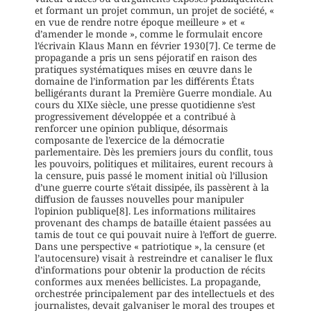
et formant un projet commun, un projet de société, «
en vue de rendre notre époque meilleure » et «
d’amender le monde », comme le formulait encore
l’écrivain Klaus Mann en février 1930[7]. Ce terme de
propagande a pris un sens péjoratif en raison des
pratiques systématiques mises en œuvre dans le
domaine de l’information par les différents États
belligérants durant la Première Guerre mondiale. Au
cours du XIXe siècle, une presse quotidienne s’est
progressivement développée et a contribué à
renforcer une opinion publique, désormais
composante de l’exercice de la démocratie
parlementaire. Dès les premiers jours du conflit, tous
les pouvoirs, politiques et militaires, eurent recours à
la censure, puis passé le moment initial où l’illusion
d’une guerre courte s’était dissipée, ils passèrent à la
diffusion de fausses nouvelles pour manipuler
l’opinion publique[8]. Les informations militaires
provenant des champs de bataille étaient passées au
tamis de tout ce qui pouvait nuire à l’effort de guerre.
Dans une perspective « patriotique », la censure (et
l’autocensure) visait à restreindre et canaliser le flux
d’informations pour obtenir la production de récits
conformes aux menées bellicistes. La propagande,
orchestrée principalement par des intellectuels et des
journalistes, devait galvaniser le moral des troupes et