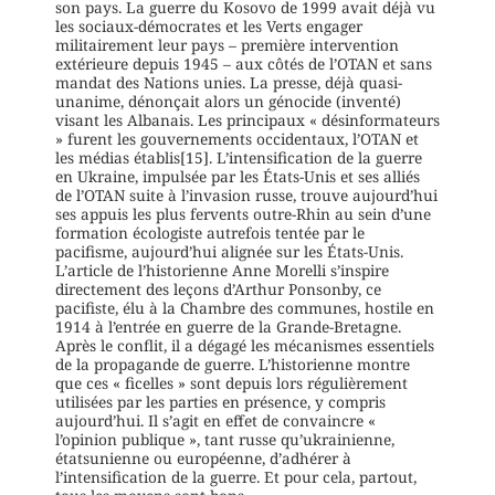
son pays. La guerre du Kosovo de 1999 avait déjà vu
les sociaux-démocrates et les Verts engager
militairement leur pays – première intervention
extérieure depuis 1945 – aux côtés de l’OTAN et sans
mandat des Nations unies. La presse, déjà quasi-
unanime, dénonçait alors un génocide (inventé)
visant les Albanais. Les principaux « désinformateurs
» furent les gouvernements occidentaux, l’OTAN et
les médias établis[15]. L’intensification de la guerre
en Ukraine, impulsée par les États-Unis et ses alliés
de l’OTAN suite à l’invasion russe, trouve aujourd’hui
ses appuis les plus fervents outre-Rhin au sein d’une
formation écologiste autrefois tentée par le
pacifisme, aujourd’hui alignée sur les États-Unis.
L’article de l’historienne Anne Morelli s’inspire
directement des leçons d’Arthur Ponsonby, ce
pacifiste, élu à la Chambre des communes, hostile en
1914 à l’entrée en guerre de la Grande-Bretagne.
Après le conflit, il a dégagé les mécanismes essentiels
de la propagande de guerre. L’historienne montre
que ces « ficelles » sont depuis lors régulièrement
utilisées par les parties en présence, y compris
aujourd’hui. Il s’agit en effet de convaincre «
l’opinion publique », tant russe qu’ukrainienne,
étatsunienne ou européenne, d’adhérer à
l’intensification de la guerre. Et pour cela, partout,