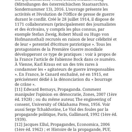
(Mitteilungen des österreichischen Staatsarchivs.
Sondernummer 13), 2016. L’ouvrage présente les
activités et l’évolution de l’Office de presse de guerre
durant le conflit. Créé le 28 juillet 1914, il dispose de
1171 collaborateurs (principalement des journalistes
et des écrivains, y compris les plus connus, par
exemple Stefan Zweig, Robert Musil ou Hugo von
Hofmannsthal) recrutés en raison de leur célébrité et
de leur « potentiel d’écriture patriotique ». Tous les
protagonistes de la Première Guerre mondiale
développeront ce type de pratiques : voir à propos de
la France l’article de Fabienne Bock dans ce numéro.
À Vienne, Karl Kraus est un des très rares à
condamner les « agitateurs de guerre irresponsables
». En France, le Canard enchaîné, né en 1915, est
précisément dédié à la dénonciation du « bourrage
de crâne ».
[11] Edward Bernays, Propaganda. Comment
manipuler l’opinion en démocratie, Zones, 2007 (1ère
éd. 1928) ; ou du même auteur, The engineering of
consent, University of Oklahama Press, 1956. Voir
aussi Serge Tchakhotine, Le Viol des foules par la
propagande politique, Paris, Gallimard, 1992 (1ère éd.
1939).
[12] Jacques Ellul, Propagandes, Economica, 2006
(1ère éd. 1962) ; et Histoire de la propagande, PUF,