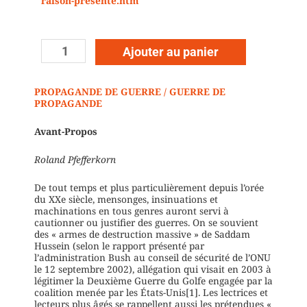
raison-presente.htm
Ajouter au panier
PROPAGANDE DE GUERRE / GUERRE DE
PROPAGANDE
Avant-Propos
Roland Pfefferkorn
De tout temps et plus particulièrement depuis l’orée
du XXe siècle, mensonges, insinuations et
machinations en tous genres auront servi à
cautionner ou justifier des guerres. On se souvient
des « armes de destruction massive » de Saddam
Hussein (selon le rapport présenté par
l’administration Bush au conseil de sécurité de l’ONU
le 12 septembre 2002), allégation qui visait en 2003 à
légitimer la Deuxième Guerre du Golfe engagée par la
coalition menée par les États-Unis[1]. Les lectrices et
lecteurs plus âgés se rappellent aussi les prétendues «