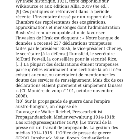
synthèse historique, 1921, texte disponible sur
Wikisource et aux éditions Allia, 2019 (4e éd.).
[9] Ces pratiques se retrouvent dans la période
récente. L’inventaire dressé par un rapport de la
Chambre des représentants des exagérations,
approximations et mensonges dont l’administration
Bush s’est rendue coupable afin de favoriser
l’invasion de l’Irak est éloquent : « Notre banque de
données a recensé 237 déclarations trompeuses
faites par le président Bush, le vice-président Cheney,
le secrétaire [à la défense] Rumsfeld, le secrétaire
[d’État] Powell, la conseillère pour la sécurité Rice.
[…] La plupart des déclarations étaient trompeuses
parce qu’elles exprimaient une certitude là où il n’en
existait aucune, ou omettaient de mentionner les
doutes des services de renseignement. Mais dix de ces
déclarations étaient purement et simplement fausses
». (Cf. Manière de voir, n° 101, octobre-novembre
2008).
[10] Sur la propagande de guerre dans l’empire
austro-hongrois, on dispose de
l’ouvrage de Walter Reichel, Pressearbeit ist
Propagandaarbeit. Medienverwaltung 1914-1918:
Das Kriegspressequartier (KPQ) [Le travail de la
presse est un travail de propagande. La gestion des
médias 1914-1918 : L’Office de presse de guerre
(KPQ)], Innsbruck, Wien, Bozen, StudienVerlag