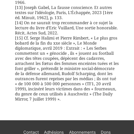
1966.
[13] Joseph Gabel, La fausse conscience. Et autres
textes sur l’idéologie, Paris, L’Échappée, 2023 [1ère
éd. Minuit, 1962], p. 133.
[14] On ne saurait trop recommander à ce sujet la
lecture du livre d’Eric Vuillard, Une sortie honorable.
Récit, Actes Sud, 2022.
[15] Cf. Serge Halimi et Pierre Rimbert, « Le plus gros
bobard de la fin du xxe siècle », Le Monde
diplomatique, avril 2019 : Extrait : « Les Serbes
commettent un « génocide , ils « jouent au football
avec des têtes coupées, dépècent des cadavres,
arrachent les fœtus des femmes enceintes tuées et les
font griller », prétendit le ministre social-démocrate
de la défense allemand, Rudolf Scharping, dont les
outrances furent reprises par les médias ; ils ont tué
« de 100 000 à 500 000 personnes » (TF1, 20 avril
1999), incinéré leurs victimes dans des « fourneaux,
du genre de ceux utilisés à Auschwitz » (The Daily
Mirror, 7 juillet 1999) ».
Contact
Adhésions
Abonnements
Dons