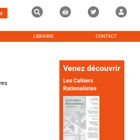
r
LIBRAIRIE
CONTACT
Venez découvrir
Les Cahiers
ves
Rationalistes