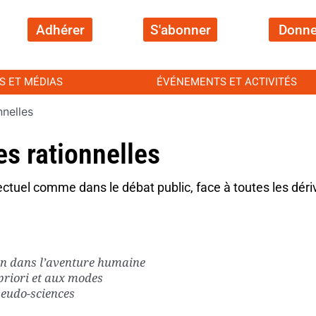
Adhérer
S'abonner
Donne
S ET MÉDIAS
ÉVÉNEMENTS ET ACTIVITÉS
nelles
s rationnelles
lectuel comme dans le débat public, face à toutes les déri
ison dans l’aven­ture hu­maine
 priori et aux modes
pseudo-sciences