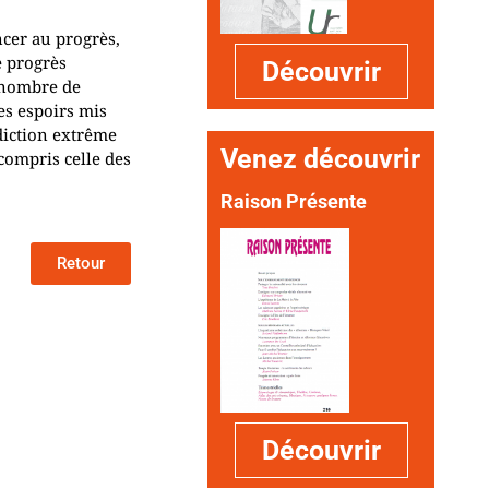
ncer au progrès,
e progrès
Découvrir
t nombre de
es espoirs mis
diction extrême
Venez découvrir
 compris celle des
Raison Présente
Retour
Découvrir