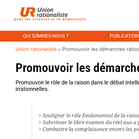
QUI SOMMES-NOUS ?
PUBLICATION
Union rationaliste
Promouvoir les démarches ration
>
Promouvoir les démarche
Promouvoir le rôle de la raison dans le débat intel
irrationnelles.
> Souligner le rôle fon­da­­­men­tal de la ra
> Substituer le libre exa­­men du réel aux a
> Combattre la com­plai­­­san­ce envers les 