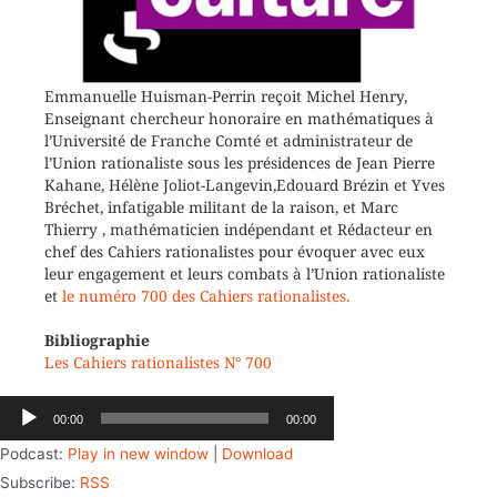
Emmanuelle Huisman-Perrin reçoit Michel Henry,
Enseignant chercheur honoraire en mathématiques à
l’Université de Franche Comté et administrateur de
l’Union rationaliste sous les présidences de Jean Pierre
Kahane, Hélène Joliot-Langevin,Edouard Brézin et Yves
Bréchet, infatigable militant de la raison, et Marc
Thierry , mathématicien indépendant et Rédacteur en
chef des Cahiers rationalistes pour évoquer avec eux
leur engagement et leurs combats à l’Union rationaliste
et
le numéro 700 des Cahiers rationalistes.
Bibliographie
Les Cahiers rationalistes N° 700
Lecteur
00:00
00:00
audio
Podcast:
Play in new window
|
Download
Subscribe:
RSS