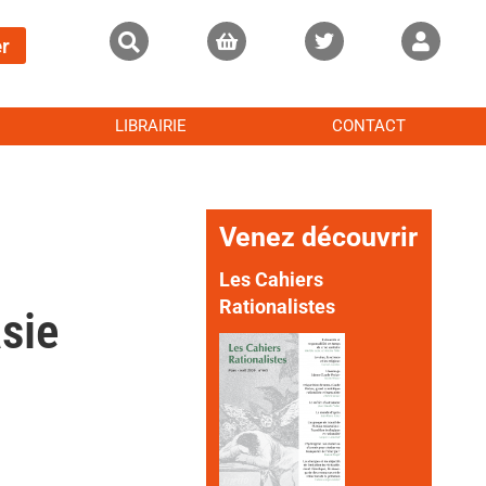
r
LIBRAIRIE
CONTACT
Venez découvrir
Les Cahiers
Rationalistes
asie