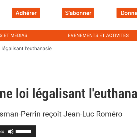
Adhérer
S'abonner
Donne
S ET MÉDIAS
ÉVÉNEMENTS ET ACTIVITÉS
 légalisant l’euthanasie
ne loi légalisant l'euthan
man-Perrin reçoit Jean-Luc Roméro
Utilisez
:00