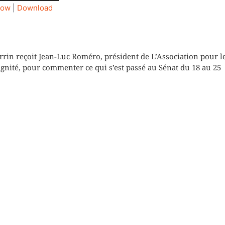
les
dow
|
Download
flèches
haut/bas
pour
augmenter
n reçoit Jean-Luc Roméro, président de L’Association pour l
ignité, pour commenter ce qui s’est passé au Sénat du 18 au 25
ou
diminuer
le
volume.