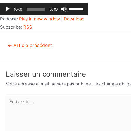
Lecteur
Utilisez
00:00
00:00
audio
les
Podcast:
Play in new window
|
Download
flèches
Subscribe:
RSS
haut/bas
pour
←
Article précédent
augmenter
ou
diminuer
le
Laisser un commentaire
volume.
Votre adresse e-mail ne sera pas publiée.
Les champs obliga