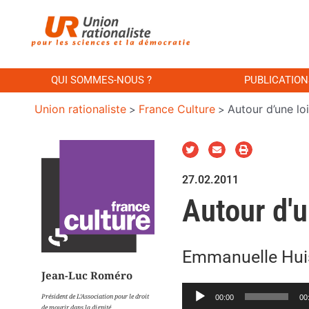
QUI SOMMES-NOUS ?
PUBLICATION
Union rationaliste
France Culture
Autour d’une loi
>
>
27.02.2011
Autour d'u
Emmanuelle Huis
Jean-Luc Roméro
Lecteur
Président de L’Association pour le droit
00:00
00
de mourir dans la dignité