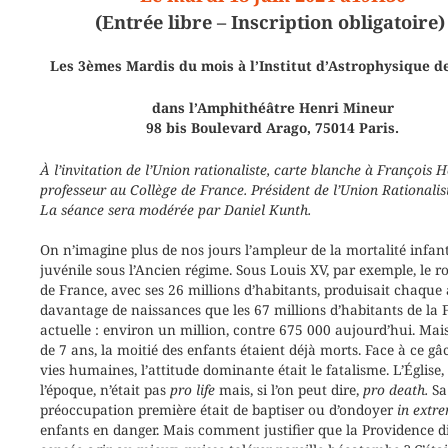
(Entrée libre – Inscription obligatoire)
Les 3èmes Mardis du mois à l’Institut d’Astrophysique de
dans l’Amphithéâtre Henri Mineur
98 bis Boulevard Arago, 75014 Paris.
À l’invitation de l’Union rationaliste, carte blanche à François 
professeur au Collège de
France. Président de l’Union
Rationali
La séance sera modérée par Daniel Kunth.
On n’imagine plus de nos jours l’ampleur de la mortalité infant
juvénile sous l’Ancien régime. Sous Louis XV, par exemple, le 
de France, avec ses 26 millions d’habitants, produisait chaque
davantage de naissances que les 67 millions d’habitants de la 
actuelle : environ un million, contre 675 000 aujourd’hui. Mais
de 7 ans, la moitié des enfants étaient déjà morts. Face à ce gâ
vies humaines, l’attitude dominante était le fatalisme. L’Église,
l’époque, n’était pas
pro life
mais, si l’on peut dire,
pro death.
Sa
préoccupation première était de baptiser ou d’ondoyer
in extre
enfants en danger. Mais comment justifier que la Providence d