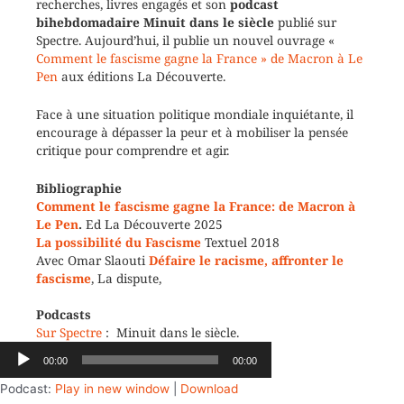
recherches, livres engagés et son
podcast
bihebdomadaire Minuit dans le siècle
publié sur
Spectre. Aujourd’hui, il publie un nouvel ouvrage «
Comment le fascisme gagne la France » de Macron à Le
Pen
aux éditions La Découverte.
Face à une situation politique mondiale inquiétante, il
encourage à dépasser la peur et à mobiliser la pensée
critique pour comprendre et agir.
Bibliographie
Comment le fascisme gagne la France: de Macron à
Le Pen
.
Ed La Découverte 2025
La possibilité du Fascisme
Textuel 2018
Avec Omar Slaouti
Défaire le racisme, affronter le
fascisme
, La dispute,
Podcasts
Sur Spectre
: Minuit dans le siècle.
Lecteur
00:00
00:00
audio
Podcast:
Play in new window
|
Download