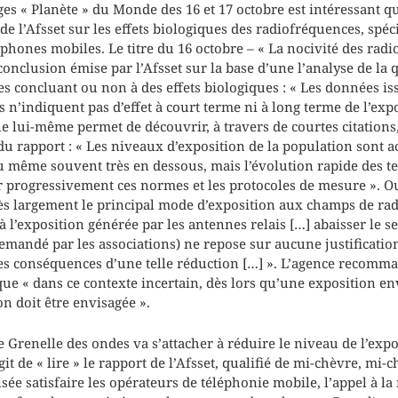
s « Planète » du Monde des 16 et 17 octobre est intéressant qua
 de l’Afsset sur les effets biologiques des radiofréquences, spé
éphones mobiles. Le titre du 16 octobre – « La nocivité des radi
nclusion émise par l’Afsset sur la base d’une l’analyse de la q
 concluant ou non à des effets biologiques : « Les données is
 n’indiquent pas d’effet à court terme ni à long terme de l’exp
le lui-même permet de découvrir, à travers de courtes citation
u rapport : « Les niveaux d’exposition de la population sont 
même souvent très en dessous, mais l’évolution rapide des te
r progressivement ces normes et les protocoles de mesure ». Ou
ès largement le principal mode d’exposition aux champs de ra
exposition générée par les antennes relais […] abaisser le seui
mandé par les associations) ne repose sur aucune justification 
les conséquences d’une telle réduction […] ». L’agence recomma
 que « dans ce contexte incertain, dès lors qu’une exposition 
on doit être envisagée ».
 Le Grenelle des ondes va s’attacher à réduire le niveau de l’expo
agit de « lire » le rapport de l’Afsset, qualifié de mi-chèvre, mi-
sée satisfaire les opérateurs de téléphonie mobile, l’appel à la