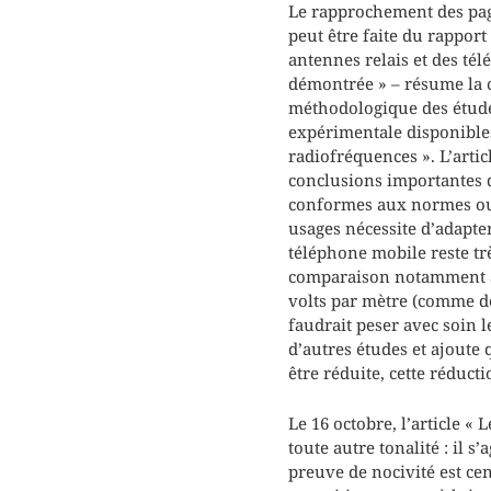
Le rapprochement des page
peut être faite du rapport
antennes relais et des tél
démontrée » – résume la co
méthodologique des études
expérimentale disponibles
radiofréquences ». L’artic
conclusions importantes d
conformes aux normes ou 
usages nécessite d’adapte
téléphone mobile reste tr
comparaison notamment à l’
volts par mètre (comme de
faudrait peser avec soin 
d’autres études et ajoute
être réduite, cette réducti
Le 16 octobre, l’article «
toute autre tonalité : il s’
preuve de nocivité est cen