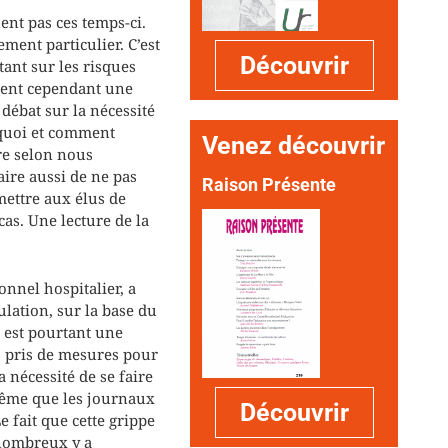
nt pas ces temps-ci.
ment particulier. C’est
Découvrir
tant sur les risques
nent cependant une
 débat sur la nécessité
urquoi et comment
Venez découvrir
ire selon nous
aire aussi de ne pas
Raison Présente
mettre aux élus de
cas. Une lecture de la
nnel hospitalier, a
ulation, sur la base du
 est pourtant une
s pris de mesures pour
a nécessité de se faire
 même que les journaux
Découvrir
e fait que cette grippe
 nombreux y a