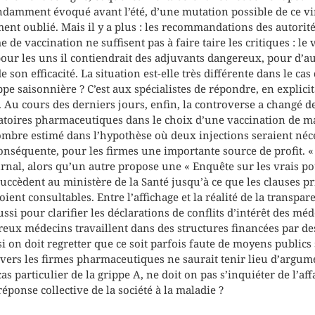
ndamment évoqué avant l’été, d’une mutation possible de ce vir
nt oublié. Mais il y a plus : les recommandations des autorité
de vaccination ne suffisent pas à faire taire les critiques : le 
our les uns il contiendrait des adjuvants dangereux, pour d’aut
 son efficacité. La situation est-elle très différente dans le ca
pe saisonnière ? C’est aux spécialistes de répondre, en explici
. Au cours des derniers jours, enfin, la controverse a changé d
ratoires pharmaceutiques dans le choix d’une vaccination de ma
bre estimé dans l’hypothèse où deux injections seraient néce
onséquente, pour les firmes une importante source de profit. «
ournal, alors qu’un autre propose une « Enquête sur les vrais po
uccèdent au ministère de la Santé jusqu’à ce que les clauses pr
nt consultables. Entre l’affichage et la réalité de la transpare
ussi pour clarifier les déclarations de conflits d’intérêt des mé
eux médecins travaillent dans des structures financées par de
on doit regretter que ce soit parfois faute de moyens publics 
ers les firmes pharmaceutiques ne saurait tenir lieu d’argum
as particulier de la grippe A, ne doit on pas s’inquiéter de l’af
ponse collective de la société à la maladie ?