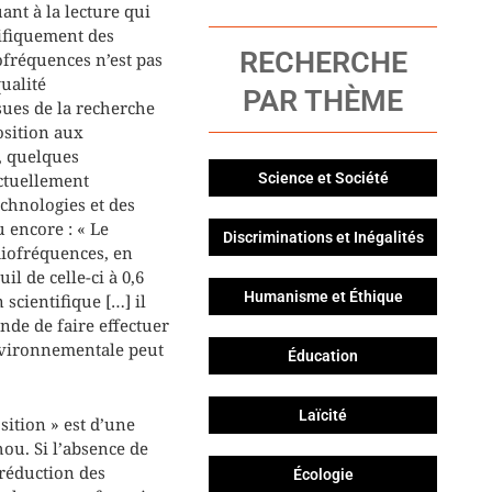
nt à la lecture qui
cifiquement des
RECHERCHE
ofréquences n’est pas
ualité
PAR THÈME
sues de la recherche
osition aux
s, quelques
actuellement
Science et Société
chnologies et des
 encore : « Le
Discriminations et Inégalités
diofréquences, en
l de celle-ci à 0,6
Humanisme et Éthique
scientifique […] il
nde de faire effectuer
environnementale peut
Éducation
Laïcité
sition » est d’une
chou. Si l’absence de
 réduction des
Écologie