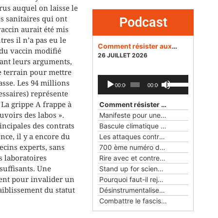
us auquel on laisse le
s sanitaires qui ont
Podcast
vaccin aurait été mis
res il n’a pas eu le
Comment résister aux dangers des réseaux sociaux pour la démocratie ?
s du vaccin modifié
26 JUILLET 2026
tant leurs arguments,
e terrain pour mettre
Lecteur
Utilisez
sse. Les 94 millions
00:00
00:00
audio
les
ssaires) représente
flèches
 La grippe A frappe à
Comment résister aux dangers des réseaux sociaux pour la démocratie ?
haut/bas
uvoirs des labos ».
Manifeste pour une éthique du numérique
pour
incipales des contrats
Bascule climatique
— 24 MAI 2026
augmenter
nce, il y a encore du
Les attaques contre la science et la démocratie aux Etats-Unis et en France
ou
decins experts, sans
700 ème numéro des Cahiers rationalistes
diminuer
s laboratoires
Rire avec et contre les objets
— 22 FÉ
le
suffisants. Une
Stand up for science !
— 25 JANVIER 2
volume.
ent pour invalider un
Pourquoi faut-il rejoindre l'Union rationaliste ?
faiblissement du statut
Désinstrumentaliser la laïcité
— 23 NO
Combattre le fascisme avec Pasolini