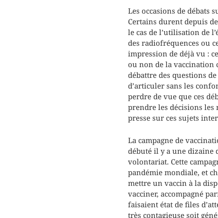
Les occasions de débats s
Certains durent depuis de
le cas de l’utilisation de 
des radiofréquences ou c
impression de déjà vu : ce
ou non de la vaccination c
débattre des questions de 
d’articuler sans les confo
perdre de vue que ces déb
prendre les décisions les 
presse sur ces sujets int
La campagne de vaccinatio
débuté il y a une dizaine 
volontariat. Cette campag
pandémie mondiale, et cha
mettre un vaccin à la disp
vacciner, accompagné parf
faisaient état de files d’a
très contagieuse soit gé