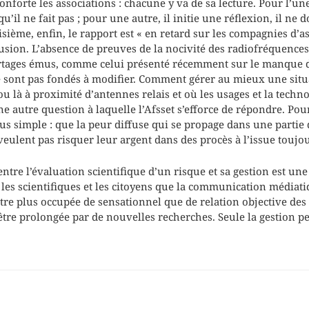
onforte les associations : chacune y va de sa lecture. Pour l’une
qu’il ne fait pas ; pour une autre, il initie une réflexion, il ne
sième, enfin, le rapport est « en retard sur les compagnies d’
usion. L’absence de preuves de la nocivité des radiofréquences 
ortages émus, comme celui présenté récemment sur le manque 
e sont pas fondés à modifier. Comment gérer au mieux une situ
 ou là à proximité d’antennes relais et où les usages et la techn
ne autre question à laquelle l’Afsset s’efforce de répondre. Po
lus simple : que la peur diffuse qui se propage dans une partie 
 veulent pas risquer leur argent dans des procès à l’issue touj
ntre l’évaluation scientifique d’un risque et sa gestion est un
es scientifiques et les citoyens que la communication médiati
re plus occupée de sensationnel que de relation objective des f
être prolongée par de nouvelles recherches. Seule la gestion pe