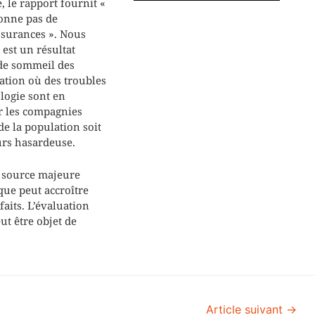
, le rapport fournit «
 donne pas de
assurances ». Nous
est un résultat
de sommeil des
ation où des troubles
ologie sont en
ur les compagnies
de la population soit
ours hasardeuse.
e source majeure
que peut accroître
aits. L’évaluation
ut être objet de
Article suivant
→