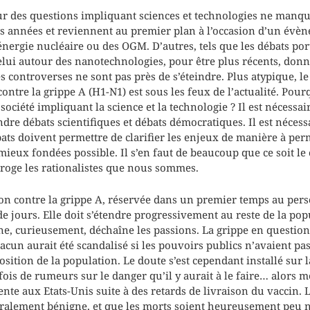
ur des questions impliquant sciences et technologies ne manque
s années et reviennent au premier plan à l’occasion d’un évène
l’énergie nucléaire ou des OGM. D’autres, tels que les débats por
elui autour des nanotechnologies, pour être plus récents, don
s controverses ne sont pas près de s’éteindre. Plus atypique, le
ontre la grippe A (H1-N1) est sous les feux de l’actualité. Po
société impliquant la science et la technologie ? Il est nécessa
ndre débats scientifiques et débats démocratiques. Il est nécess
ats doivent permettre de clarifier les enjeux de manière à per
mieux fondées possible. Il s’en faut de beaucoup que ce soit le 
erroge les rationalistes que nous sommes.
n contre la grippe A, réservée dans un premier temps au perso
de jours. Elle doit s’étendre progressivement au reste de la pop
ne, curieusement, déchaîne les passions. La grippe en question
cun aurait été scandalisé si les pouvoirs publics n’avaient pa
osition de la population. Le doute s’est cependant installé sur l
ois de rumeurs sur le danger qu’il y aurait à le faire… alors
ttente aux Etats-Unis suite à des retards de livraison du vaccin. L
néralement bénigne, et que les morts soient heureusement peu