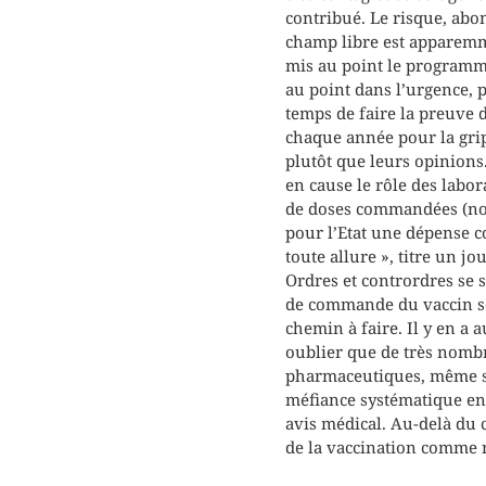
contribué. Le risque, abo
champ libre est apparemme
mis au point le programme 
au point dans l’urgence, p
temps de faire la preuve de
chaque année pour la grip
plutôt que leurs opinions
en cause le rôle des labo
de doses commandées (nom
pour l’Etat une dépense c
toute allure », titre un j
Ordres et contrordres se s
de commande du vaccin soie
chemin à faire. Il y en a a
oublier que de très nombr
pharmaceutiques, même si 
méfiance systématique env
avis médical. Au-delà du c
de la vaccination comme ré