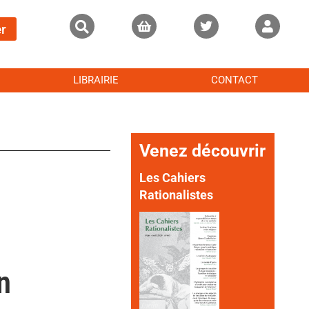
r
LIBRAIRIE
CONTACT
Venez découvrir
Les Cahiers
Rationalistes
n