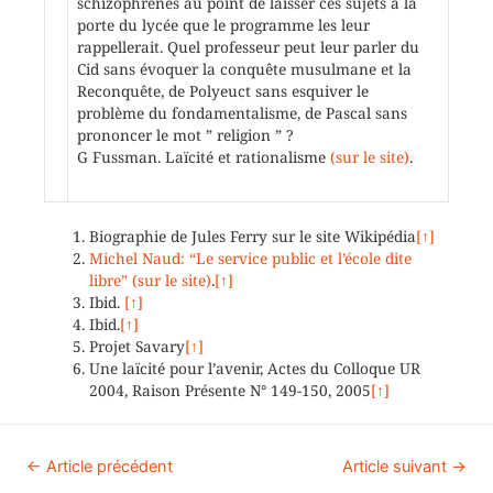
schizophrènes au point de laisser ces sujets à la
porte du lycée que le programme les leur
rappellerait. Quel professeur peut leur parler du
Cid sans évoquer la conquête musulmane et la
Reconquête, de Polyeuct sans esquiver le
problème du fondamentalisme, de Pascal sans
prononcer le mot ” religion ” ?
G Fussman. Laïcité et rationalisme
(sur le site)
.
Biographie de Jules Ferry sur le site Wikipédia
[↑]
Michel Naud: “Le service public et l’école dite
libre” (sur le site)
.
[↑]
Ibid.
[↑]
Ibid.
[↑]
Projet Savary
[↑]
Une laïcité pour l’avenir, Actes du Colloque UR
2004, Raison Présente N° 149-150, 2005
[↑]
←
Article précédent
Article suivant
→