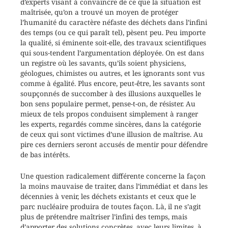
d’experts visant à convaincre de ce que la situation est
maîtrisée, qu’on a trouvé un moyen de protéger
l’humanité du caractère néfaste des déchets dans l’infini
des temps (ou ce qui paraît tel), pèsent peu. Peu importe
la qualité, si éminente soit-elle, des travaux scientifiques
qui sous-tendent l’argumentation déployée. On est dans
un registre où les savants, qu’ils soient physiciens,
géologues, chimistes ou autres, et les ignorants sont vus
comme à égalité. Plus encore, peut-être, les savants sont
soupçonnés de succomber à des illusions auxquelles le
bon sens populaire permet, pense-t-on, de résister. Au
mieux de tels propos conduisent simplement à ranger
les experts, regardés comme sincères, dans la catégorie
de ceux qui sont victimes d’une illusion de maîtrise. Au
pire ces derniers seront accusés de mentir pour défendre
de bas intérêts.
Une question radicalement différente concerne la façon
la moins mauvaise de traiter, dans l’immédiat et dans les
décennies à venir, les déchets existants et ceux que le
parc nucléaire produira de toutes façon. Là, il ne s’agit
plus de prétendre maîtriser l’infini des temps, mais
d’apporter des solutions concrètes, avec leurs limites, à