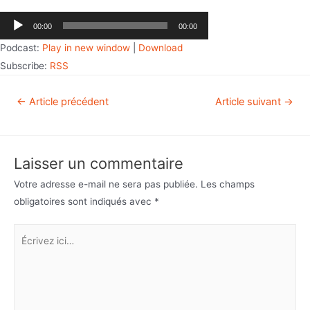
Lecteur
00:00
00:00
audio
Podcast:
Play in new window
|
Download
Subscribe:
RSS
←
Article précédent
Article suivant
→
Laisser un commentaire
Votre adresse e-mail ne sera pas publiée.
Les champs
obligatoires sont indiqués avec
*