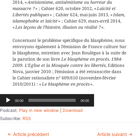
2014, «
Antisionisme, antisémitisme ou horreur du
massacre ?
» ; Cahier 620, octobre 2012, «
Laïcité et
Libertés publiques
» ; Cahier 624, mai-juin 2013, «
Islam,
islamophobie et laïcité
» ; Cahier 629, mars-avril 2014,
«
Les leçons de l’histoire, illusion ou réalité ?
».
Concernant le problème spécifique du blasphème, nous
renvoyons également à l’émission de France culture Sur
le blaspheme, entretien avec Jean Boulègue à la suite de
la parution de son livre
Le blasphème en procès. 1984-
2009. L’Eglise et la Mosquée contre les libertés,
Editions
Nova, janvier 2010 ; l’émission a été retranscrite dans
le Cahier rationaliste n° 609/610 (novembre-février
2010/2011) : «
Le blasphème en procès
».
Lecteur
00:00
00:00
audio
Podcast:
Play in new window
|
Download
Subscribe:
RSS
←
Article précédent
Article suivant
→