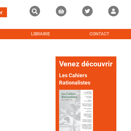
r
LIBRAIRIE
CONTACT
Venez découvrir
Les Cahiers
Rationalistes