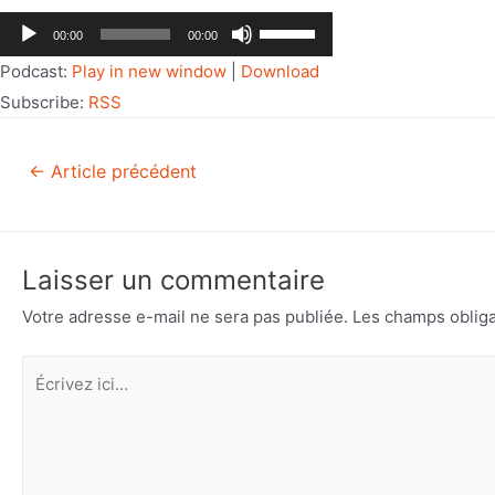
Lecteur
Utilisez
00:00
00:00
audio
les
Podcast:
Play in new window
|
Download
flèches
Subscribe:
RSS
haut/bas
pour
←
Article précédent
augmenter
ou
diminuer
le
Laisser un commentaire
volume.
Votre adresse e-mail ne sera pas publiée.
Les champs obliga