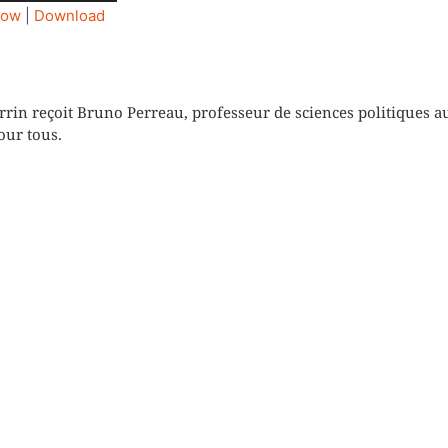
les
dow
|
Download
flèches
haut/bas
pour
augmenter
n reçoit Bruno Perreau, professeur de sciences politiques a
our tous.
ou
diminuer
le
volume.