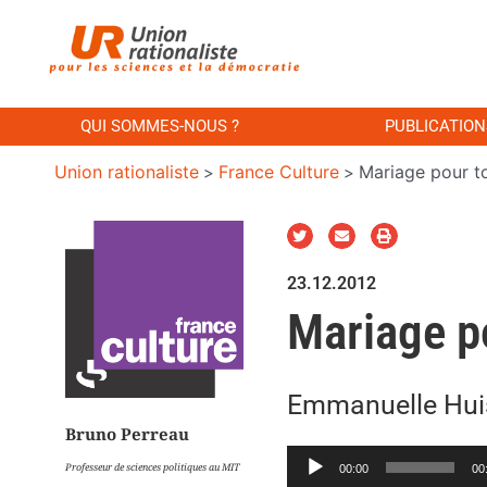
QUI SOMMES-NOUS ?
PUBLICATION
Union rationaliste
France Culture
Mariage pour t
>
>
23.12.2012
Mariage p
Emmanuelle Huis
Bruno Perreau
Lecteur
Professeur de sciences politiques au MIT
00:00
00