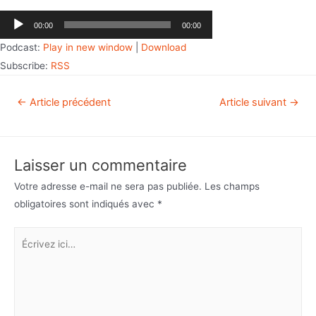
Lecteur
00:00
00:00
audio
Podcast:
Play in new window
|
Download
Subscribe:
RSS
←
Article précédent
Article suivant
→
Laisser un commentaire
Votre adresse e-mail ne sera pas publiée.
Les champs
obligatoires sont indiqués avec
*