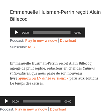
Emmanuelle Huisman-Perrin reçoit Alain
Billecoq
Lecteur
00:00
00:00
audio
Podcast:
Play in new window
|
Download
Subscribe:
RSS
Emmanuelle Huisman-Perrin reçoit Alain Billecoq,
agrégé de philosophie, rédacteur en chef des
Cahiers
rationalistes
, qui nous parle de son nouveau
livre
Spinoza ou L’« athée vertueux »
paru aux éditions
Le temps des cerises.
Lecteur
00:00
00:00
audio
Podcast:
Play in new window
|
Download