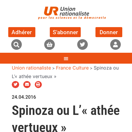
Adhérer
S'abonner
Donner
Union rationaliste
France Culture
Spinoza ou
>
>
L’« athée vertueux »
24.04.2016
Spinoza ou L’« athée
vertueux »