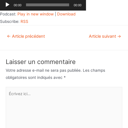
Lecteur
00:00
00:00
audio
Podcast:
Play in new window
|
Download
Subscribe:
RSS
←
Article précédent
Article suivant
→
Laisser un commentaire
Votre adresse e-mail ne sera pas publiée.
Les champs
obligatoires sont indiqués avec
*