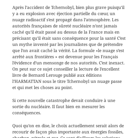
Après l’accident de Tchernobyl, bien plus grave puisqu’il
y a eu explosion avec éjection partielle du cœur, un
nuage radioactif s’est propagé dans l’atmosphère. Les
autorités françaises de sûreté nucléaire n’ont jamais
caché qu’il était passé au dessus de la France mais en
précisant qu’il était sans conséquence pour la santé C’est
un mythe inventé par les journalistes que de prétendre
que l’on avait caché la vérité. La formule «le nuage s’est
arrêté aux frontières » est devenue pour les Français
l’évidence d’un mensonge de nos autorités. C’est inexact.
On peut sur ce sujet conseiller la lecture de l’excellent
livre de Bernard Lerouge publié aux éditions
l’HARMATTAN sous le titre Tchernobyl un nuage passe
et qui met les choses au point.
Si cette nouvelle catastrophe devait conduire à une
sortie du nucléaire. Il faut bien en mesurer les
conséquences.
Quoi qu’on en dise, le choix actuellement serait alors de
recourir de façon plus importante aux énergies fossiles,
charbon, pétrole et gaz. Ce sont d’ailleurs les solutions