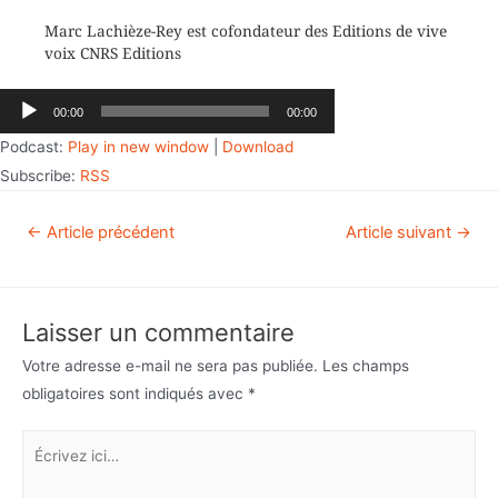
Marc Lachièze-Rey est cofondateur des Editions de vive
voix CNRS Editions
Lecteur
00:00
00:00
audio
Podcast:
Play in new window
|
Download
Subscribe:
RSS
←
Article précédent
Article suivant
→
Laisser un commentaire
Votre adresse e-mail ne sera pas publiée.
Les champs
obligatoires sont indiqués avec
*