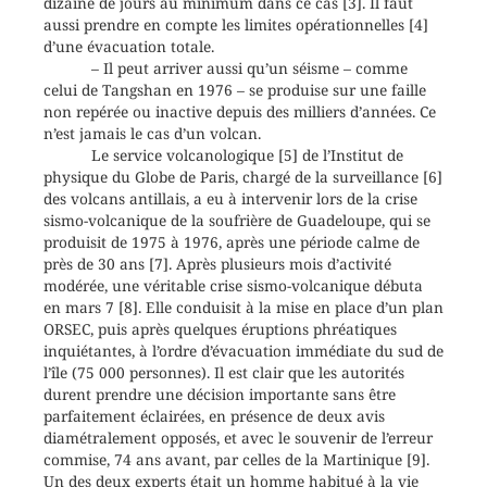
dizaine de jours au minimum dans ce cas [3]. Il faut
aussi prendre en compte les limites opérationnelles [4]
d’une évacuation totale.
– Il peut arriver aussi qu’un séisme – comme
celui de Tangshan en 1976 – se produise sur une faille
non repérée ou inactive depuis des milliers d’années. Ce
n’est jamais le cas d’un volcan.
Le service volcanologique [5] de l’Institut de
physique du Globe de Paris, chargé de la surveillance [6]
des volcans antillais, a eu à intervenir lors de la crise
sismo-volcanique de la soufrière de Guadeloupe, qui se
produisit de 1975 à 1976, après une période calme de
près de 30 ans [7]. Après plusieurs mois d’activité
modérée, une véritable crise sismo-volcanique débuta
en mars 7 [8]. Elle conduisit à la mise en place d’un plan
ORSEC, puis après quelques éruptions phréatiques
inquiétantes, à l’ordre d’évacuation immédiate du sud de
l’île (75 000 personnes). Il est clair que les autorités
durent prendre une décision importante sans être
parfaitement éclairées, en présence de deux avis
diamétralement opposés, et avec le souvenir de l’erreur
commise, 74 ans avant, par celles de la Martinique [9].
Un des deux experts était un homme habitué à la vie