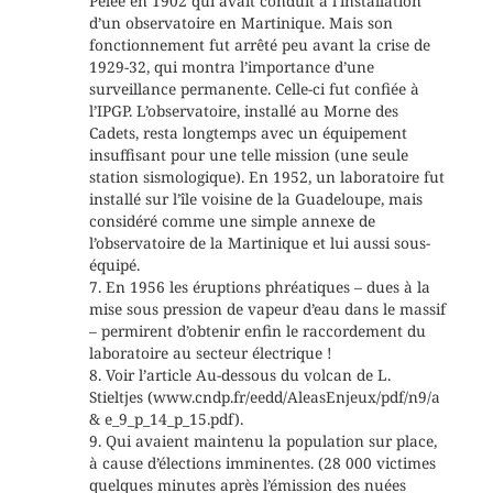
Pelée en 1902 qui avait conduit à l’installation
d’un observatoire en Martinique. Mais son
fonctionnement fut arrêté peu avant la crise de
1929-32, qui montra l’importance d’une
surveillance permanente. Celle-ci fut confiée à
l’IPGP. L’observatoire, installé au Morne des
Cadets, resta longtemps avec un équipement
insuffisant pour une telle mission (une seule
station sismologique). En 1952, un laboratoire fut
installé sur l’île voisine de la Guadeloupe, mais
considéré comme une simple annexe de
l’observatoire de la Martinique et lui aussi sous-
équipé.
7. En 1956 les éruptions phréatiques – dues à la
mise sous pression de vapeur d’eau dans le massif
– permirent d’obtenir enfin le raccordement du
laboratoire au secteur électrique !
8. Voir l’article Au-dessous du volcan de L.
Stieltjes (www.cndp.fr/eedd/AleasEnjeux/pdf/n9/a
& e_9_p_14_p_15.pdf).
9. Qui avaient maintenu la population sur place,
à cause d’élections imminentes. (28 000 victimes
quelques minutes après l’émission des nuées