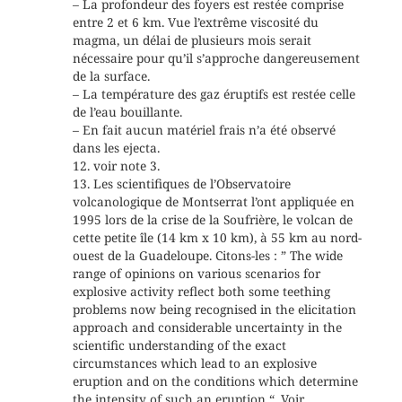
– La profondeur des foyers est restée comprise
entre 2 et 6 km. Vue l’extrême viscosité du
magma, un délai de plusieurs mois serait
nécessaire pour qu’il s’approche dangereusement
de la surface.
– La température des gaz éruptifs est restée celle
de l’eau bouillante.
– En fait aucun matériel frais n’a été observé
dans les ejecta.
12. voir note 3.
13. Les scientifiques de l’Observatoire
volcanologique de Montserrat l’ont appliquée en
1995 lors de la crise de la Soufrière, le volcan de
cette petite île (14 km x 10 km), à 55 km au nord-
ouest de la Guadeloupe. Citons-les : ” The wide
range of opinions on various scenarios for
explosive activity reflect both some teething
problems now being recognised in the elicitation
approach and considerable uncertainty in the
scientific understanding of the exact
circumstances which lead to an explosive
eruption and on the conditions which determine
the intensity of such an eruption “. Voir