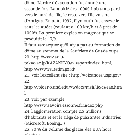
dôme. L’ordre d’évacuation fut donné une
seconde fois. La moitié des 10000 habitants partit
vers le nord de l’île, le reste vers l’île voisine
d’Antigua. En août 1997, Plymouth fut ensevelie
sous les nuées (coulant à 160 km/h et à près de
1000°). La première explosion magmatique se
produisit le 17/9.
Il faut remarquer qu’il n’y a pas eu formation de
dôme au sommet de la Soufrière de Guadeloupe.
20. http://www.eri.u-
tokyo.ac.jp/KAZANKYO/n_report/index. html,
http://www.vsi.esdm.go.id/
21. Voir l’excellent site : http://volcanoes.usgs.gov/
22.
http://volcano.und.edu/vwdocs/msh/llc/cs/eae.htm
l
23. voir par exemple
http://www.savoirs.essonne.fr/index.php
24. l’agglomération compte 2,5 millions
d’habitants et est le siège de puissantes industries
(Microsoft, Boeing…)
25. 80 % du volume des glaces des EUA hors