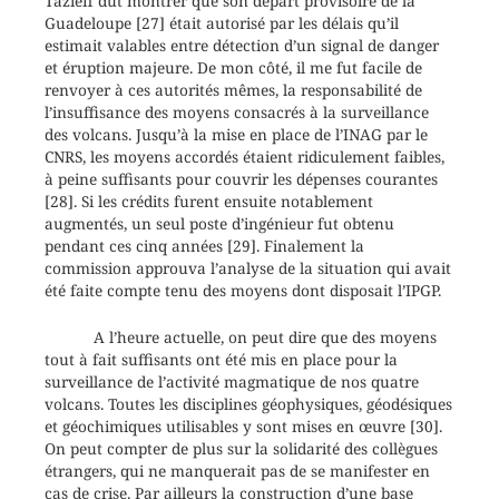
Tazieff dut montrer que son départ provisoire de la
Guadeloupe [27] était autorisé par les délais qu’il
estimait valables entre détection d’un signal de danger
et éruption majeure. De mon côté, il me fut facile de
renvoyer à ces autorités mêmes, la responsabilité de
l’insuffisance des moyens consacrés à la surveillance
des volcans. Jusqu’à la mise en place de l’INAG par le
CNRS, les moyens accordés étaient ridiculement faibles,
à peine suffisants pour couvrir les dépenses courantes
[28]. Si les crédits furent ensuite notablement
augmentés, un seul poste d’ingénieur fut obtenu
pendant ces cinq années [29]. Finalement la
commission approuva l’analyse de la situation qui avait
été faite compte tenu des moyens dont disposait l’IPGP.
A l’heure actuelle, on peut dire que des moyens
tout à fait suffisants ont été mis en place pour la
surveillance de l’activité magmatique de nos quatre
volcans. Toutes les disciplines géophysiques, géodésiques
et géochimiques utilisables y sont mises en œuvre [30].
On peut compter de plus sur la solidarité des collègues
étrangers, qui ne manquerait pas de se manifester en
cas de crise. Par ailleurs la construction d’une base