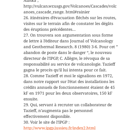
Alaska ;
http://vulcan.wr.usgs.gov/Volcanoes/Cascades/volc
anoes_cascade_range. html#rainier
26. itinéraires d’évacuation fléchés sur les routes,
visites sur le terrain afin de constater les dégâts
des éruptions précédentes…
27. On trouvera son argumentation sous forme
de lettre à l’éditeur dans Journal of Volcanology
and Geothermal Research. 8 (1980) 3-6. Pour cet ”
abandon de poste dans le danger “, le nouveau
directeur de l’IPGP, C. Allègre, le révoqua de sa
responsabilité au service de volcanologie. Tazieff
gagna le procès qu’il lui intenta pour ce fait.
28. Comme Tazieff et moi le signalions en 1972,
dans notre rapport sur l’état des installations les
crédits annuels de fonctionnement étaient de 45
kF en 1971 pour les deux observatoires, 150 kF
ensuite.
29. Qui, servant à recruter un collaborateur de
Tazieff, n’augmenta pas le personnel
effectivement disponible.
30. Voir le site de l’IPGP :
http://www.ipgp.jussieu.fr/index2.html