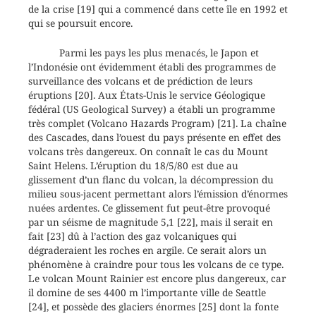
de la crise [19] qui a commencé dans cette île en 1992 et
qui se poursuit encore.
Parmi les pays les plus menacés, le Japon et
l’Indonésie ont évidemment établi des programmes de
surveillance des volcans et de prédiction de leurs
éruptions [20]. Aux États-Unis le service Géologique
fédéral (US Geological Survey) a établi un programme
très complet (Volcano Hazards Program) [21]. La chaîne
des Cascades, dans l’ouest du pays présente en effet des
volcans très dangereux. On connaît le cas du Mount
Saint Helens. L’éruption du 18/5/80 est due au
glissement d’un flanc du volcan, la décompression du
milieu sous-jacent permettant alors l’émission d’énormes
nuées ardentes. Ce glissement fut peut-être provoqué
par un séisme de magnitude 5,1 [22], mais il serait en
fait [23] dû à l’action des gaz volcaniques qui
dégraderaient les roches en argile. Ce serait alors un
phénomène à craindre pour tous les volcans de ce type.
Le volcan Mount Rainier est encore plus dangereux, car
il domine de ses 4400 m l’importante ville de Seattle
[24], et possède des glaciers énormes [25] dont la fonte