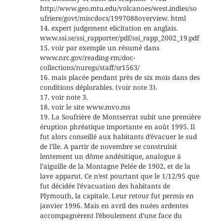
http://www.geo.mtu.edu/volcanoes/west.indies/so
ufriere/govt/miscdocs/1997088overview. html
14. expert judgement elicitation en anglais.
www.ssi.se/ssi_rapporter/pdf/ssi_rapp_2002_19.pdf
15. voir par exemple un résumé dans
www.nrc.gov/reading-rm/doc-
collections/nuregs/staff/sr1563/
16. mais placée pendant près de six mois dans des
conditions déplorables. (voir note 3).
17. voir note 3.
18. voir le site www.mvo.ms
19. La Soufrière de Montserrat subit une première
éruption phréatique importante en août 1995. Il
fut alors conseillé aux habitants d’évacuer le sud
de l’île. A partir de novembre se construisit
lentement un dôme andésitique, analogue à
l’aiguille de la Montagne Pelée de 1902, et de la
lave apparut. Ce n’est pourtant que le 1/12/95 que
fut décidée l’évacuation des habitants de
Plymouth, la capitale. Leur retour fut permis en
janvier 1996. Mais en avril des nuées ardentes
accompagnèrent l’éboulement d’une face du