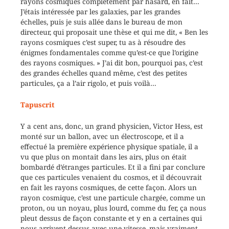
rayons cosmiques complètement par hasard, en fait…
J’étais intéressée par les galaxies, par les grandes
échelles, puis je suis allée dans le bureau de mon
directeur, qui proposait une thèse et qui me dit, « Ben les
rayons cosmiques c’est super, tu as à résoudre des
énigmes fondamentales comme qu’est-ce que l’origine
des rayons cosmiques. » J’ai dit bon, pourquoi pas, c’est
des grandes échelles quand même, c’est des petites
particules, ça a l’air rigolo, et puis voilà…
Tapuscrit
Y a cent ans, donc, un grand physicien, Victor Hess, est
monté sur un ballon, avec un électroscope, et il a
effectué la première expérience physique spatiale, il a
vu que plus on montait dans les airs, plus on était
bombardé d’étranges particules. Et il a fini par conclure
que ces particules venaient du cosmos, et il découvrait
en fait les rayons cosmiques, de cette façon. Alors un
rayon cosmique, c’est une particule chargée, comme un
proton, ou un noyau, plus lourd, comme du fer, ça nous
pleut dessus de façon constante et y en a certaines qui
nous arrivent dessus avec une vitesse, mais vraiment