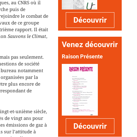
ques, au CNRS où il
rche puis de
rejoindre le combat de
Découvrir
avaux de ce groupe
ième rapport. Il était
tion
Sauvons le Climat
,
Venez découvrir
Raison Présente
 mais pas seulement.
uestions de société
 de bureau notamment
 organisées par la
tre plus encore de
Correspondant de
ingt-et-unième siècle,
ès de vingt ans pour
des émissions de gaz à
Découvrir
 sur l’attitude à