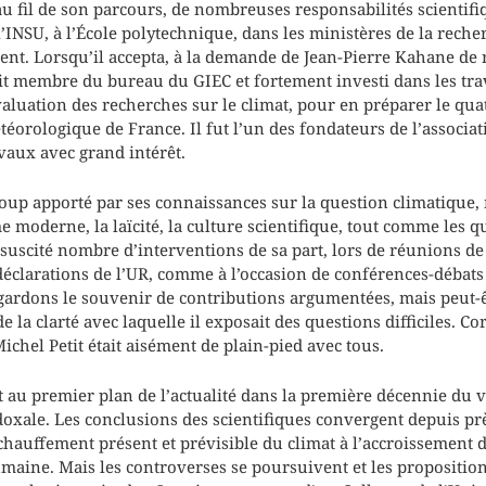
au fil de son parcours, de nombreuses responsabilités scientifi
l’INSU, à l’École polytechnique, dans les ministères de la reche
t. Lorsqu’il accepta, à la demande de Jean-Pierre Kahane de 
était membre du bureau du GIEC et fortement investi dans les tr
luation des recherches sur le climat, pour en préparer le quatr
téorologique de France. Il fut l’un des fondateurs de l’associa
vaux avec grand intérêt.
oup apporté par ses connaissances sur la question climatique,
 moderne, la laïcité, la culture scientifique, tout comme les q
 suscité nombre d’interventions de sa part, lors de réunions
déclarations de l’UR, comme à l’occasion de conférences-débats
gardons le souvenir de contributions argumentées, mais peut-ê
de la clarté avec laquelle il exposait des questions difficiles. 
ichel Petit était aisément de plain-pied avec tous.
t au premier plan de l’actualité dans la première décennie du v
adoxale. Les conclusions des scientifiques convergent depuis pr
échauffement présent et prévisible du climat à l’accroissement 
umaine. Mais les controverses se poursuivent et les propositions