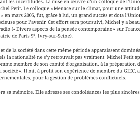
vant les incertitudes. La mise en œuvre d’un Colloque de l’Unio
chel Petit. Le colloque « Menace sur le climat, pour une attitud
 en mars 2005, fut, grâce à lui, un grand succès et dota l’Unio
cieuse pour l’avenir. Cet effort sera poursuivi, Michel y a bea
radio (« Divers aspects de la pensée contemporaine » sur France
e
irie de Paris 9
, Ivry-sur-Seine).
e et de la société dans cette même période apparaissent dominés
s la rationalité ne s’y retrouvait pas vraiment. Michel Petit a
omme membre de son comité d’organisation, à la préparation d
la société ». Il mit à profit son expérience de membre du GIEC, 
rnementales, pour la gestion de problèmes conflictuels.
ra sa mémoire. Elle adresse ses condoléances les plus sincères à