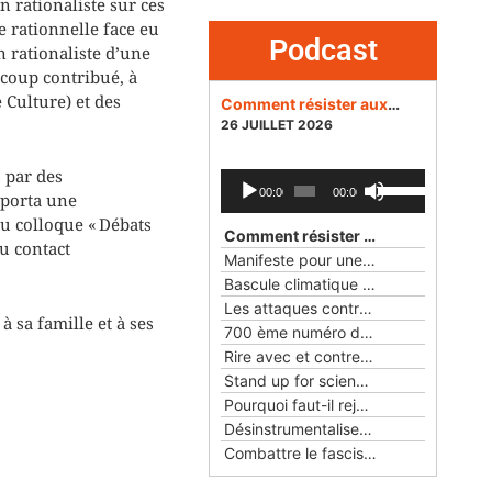
n rationaliste sur ces
e rationnelle face eu
Podcast
n rationaliste d’une
ucoup contribué, à
 Culture) et des
Comment résister aux dangers des réseaux sociaux pour la démocratie ?
26 JUILLET 2026
 par des
Lecteur
Utilisez
00:00
00:00
pporta une
audio
les
u colloque « Débats
flèches
Comment résister aux dangers des réseaux sociaux pour la démocratie ?
au contact
haut/bas
Manifeste pour une éthique du numérique
pour
Bascule climatique
— 24 MAI 2026
augmenter
Les attaques contre la science et la démocratie aux Etats-Unis et en France
ou
 sa famille et à ses
700 ème numéro des Cahiers rationalistes
diminuer
Rire avec et contre les objets
— 22 FÉ
le
Stand up for science !
— 25 JANVIER 2
volume.
Pourquoi faut-il rejoindre l'Union rationaliste ?
Désinstrumentaliser la laïcité
— 23 NO
Combattre le fascisme avec Pasolini