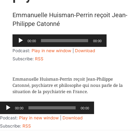
Emmanuelle Huisman-Perrin reçoit Jean-
Philippe Catonné
Lecteur
00:00
00:00
audio
Podcast:
Play in new window
|
Download
Subscribe:
RSS
Emmanuelle Huisman-Perrin reçoit Jean-Philippe
Catonné, psychiatre et philosophe qui nous parle de la
situation de la psychiatrie en France.
Lecteur
00:00
00:00
audio
Podcast:
Play in new window
|
Download
Subscribe:
RSS