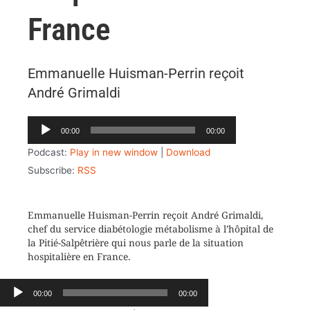
France
Emmanuelle Huisman-Perrin reçoit
André Grimaldi
Lecteur
00:00
00:00
audio
Podcast:
Play in new window
|
Download
Subscribe:
RSS
Emmanuelle Huisman-Perrin reçoit André Grimaldi,
chef du service diabétologie métabolisme à l’hôpital de
la Pitié-Salpêtrière qui nous parle de la situation
hospitalière en France.
Lecteur
00:00
00:00
audio