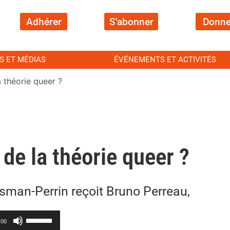
Adhérer
S'abonner
Donne
S ET MÉDIAS
ÉVÉNEMENTS ET ACTIVITÉS
a théorie queer ?
 de la théorie queer ?
man-Perrin reçoit Bruno Perreau,
Utilisez
:00