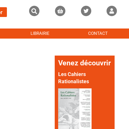
r
LIBRAIRIE
CONTACT
Venez découvrir
Les Cahiers
Rationalistes