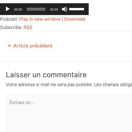
Lecteur
Utilisez
00:00
00:00
audio
les
Podcast:
Play in new window
|
Download
flèches
Subscribe:
RSS
haut/bas
pour
←
Article précédent
augmenter
ou
diminuer
le
Laisser un commentaire
volume.
Votre adresse e-mail ne sera pas publiée.
Les champs obliga