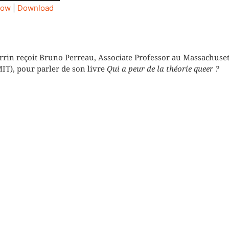
les
dow
|
Download
flèches
haut/bas
pour
augmenter
n reçoit Bruno Perreau, Associate Professor au Massachuset
MIT), pour parler de son livre
Qui a peur de la théorie queer ?
ou
diminuer
le
volume.