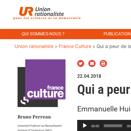
QUI SOMMES-NOUS ?
PUBLICATION
Union rationaliste
France Culture
Qui a peur de l
>
>
22.04.2018
Qui a peur
Emmanuelle Huis
Bruno Perreau
Lecteur
Associate Professor au Massachusetts
00:00
00
Institute of Technology (MIT)