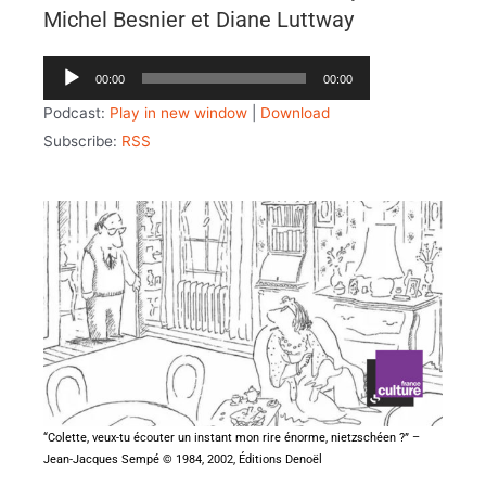
Michel Besnier et Diane Luttway
Lecteur
00:00
00:00
audio
Podcast:
Play in new window
|
Download
Subscribe:
RSS
“Colette, veux-tu écouter un instant mon rire énorme, nietzschéen ?” –
Jean-Jacques Sempé © 1984, 2002, Éditions Denoël