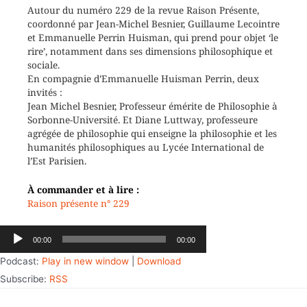
Autour du numéro 229 de la revue Raison Présente,
coordonné par Jean-Michel Besnier, Guillaume Lecointre
et Emmanuelle Perrin Huisman, qui prend pour objet ‘le
rire’, notamment dans ses dimensions philosophique et
sociale.
En compagnie d’Emmanuelle Huisman Perrin, deux
invités :
Jean Michel Besnier, Professeur émérite de Philosophie à
Sorbonne-Université. Et Diane Luttway, professeure
agrégée de philosophie qui enseigne la philosophie et les
humanités philosophiques au Lycée International de
l’Est Parisien.
À commander et à lire :
Raison présente n° 229
Lecteur
00:00
00:00
audio
Podcast:
Play in new window
|
Download
Subscribe:
RSS