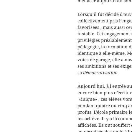
menacer aujourd’hui son i
Lorsqu’il fut décidé d’ouv
collectivement pris l’eng
favorisées , mais aussi c
instable. Cet engagement n
privilégiés préalablement 
pédagogie, la formation de
identique à elle-même. Mêm
voies de garage, elle a n
ses ambitions et ses exigen
sa
démocratisation
.
Aujourd’hui, à l’entrée au
encore bien plus d’écritu
«inique» , ces élèves vont
pendant quatre ou cinq ans
profits. L’école primaire 
les achève. Il y a là comm
affichées. Ils ont souffert
au décodage des mots à hui