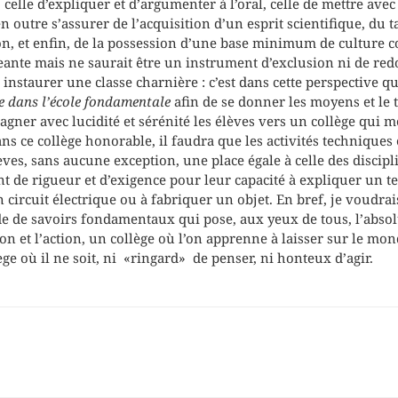
 celle d’expliquer et d’argumenter à l’oral, celle de mettre ave
 outre s’assurer de l’acquisition d’un esprit scientifique, du tal
on, et enfin, de la possession d’une base minimum de culture
igeante mais ne saurait être un instrument d’exclusion ni de r
 instaurer une classe charnière : c’est dans cette perspective q
me dans l’école fondamentale
afin de se donner les moyens et le 
ner avec lucidité et sérénité les élèves vers un collège qui mé
ns ce collège honorable, il faudra que les activités techniques
ves, sans aucune exception, une place égale à celle des discipli
nt de rigueur et d’exigence pour leur capacité à expliquer un te
n circuit électrique ou à fabriquer un objet. En bref, je voudra
e de savoirs fondamentaux qui pose, aux yeux de tous, l’absol
xion et l’action, un collège où l’on apprenne à laisser sur le mo
lège où il ne soit, ni «ringard» de penser, ni honteux d’agir.