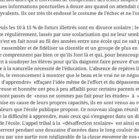
es informations ponctuelles à douze ans quand on attendait qu
valents. Ils ont très tôt endossé le costume de l’échec et ne l’on
ls les 10 à 15 % de futurs illettrés sont en divorce scolaire ; 
 régulièrement, lassés par une scolarisation qui ne leur semb
st en fait noué au fil des années entre une école qui ne sait 
 rassembler et de fidéliser sa clientèle et un groupe de plus e
omprennent pas bien ce qu’ils font là et qui, pour beaucoup,
t à soudoyer les élèves pour qu’ils daignent faire preuve d’un 
e à la naturelle nécessité de l’éducation. L’absence de repères l
és, le renoncement à montrer que le beau et le vrai ne se négoci
 d’apprendre» effaçant l’idée même de l’effort et du dépassem
reuse et honnête ont peu à peu affaibli pour certains parents e
Ils sont passés de «nous ne sommes pas fait pour les études» à 
mise en cause de leurs propres capacités, ils en sont venus au 
valeurs que l’école publique propose. Ce nouveau slogan réunit
la difficulté à apprendre, mais ceux qui s’engagent dans un di
e l’école. L’appel tribal à la «désaffection scolaire» est ainsi
 errent pendant une douzaine d’années dans le long couloir de l
nu par une partie non négligeable de la
classe moyenne
de nos é