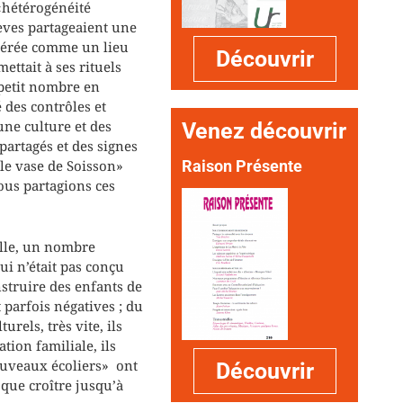
«hétérogénéité
lèves partageaient une
sidérée comme un lieu
Découvrir
ettait à ses rituels
 petit nombre en
 des contrôles et
ne culture et des
Venez découvrir
partagés et des signes
Raison Présente
le vase de Soisson»
ous partagions ces
uelle, un nombre
ui n’était pas conçu
instruire des enfants de
 parfois négatives ; du
rels, très vite, ils
tion familiale, ils
nouveaux écoliers» ont
Découvrir
 que croître jusqu’à