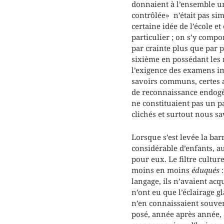
donnaient à l’ensemble un
contrôlée» n’était pas sim
certaine idée de l’école e
particulier ; on s’y compor
par crainte plus que par p
sixième en possédant les 
l’exigence des examens im
savoirs communs, certes as
de reconnaissance endogè
ne constituaient pas un p
clichés et surtout nous sa
Lorsque s’est levée la bar
considérable d’enfants, a
pour eux. Le filtre culture
moins en moins
éduqués
:
langage, ils n’avaient acqu
n’ont eu que l’éclairage g
n’en connaissaient souvent
posé, année après année, à