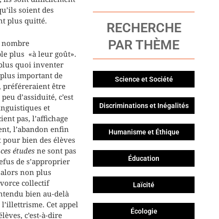
’ils soient des
t plus quitté.
RECHERCHE
PAR THÈME
le nombre
le plus «à leur goût».
plus quoi inventer
n plus important de
Science et Société
 préféreraient être
peu d’assiduité, c’est
Discriminations et Inégalités
inguistiques et
ent pas, l’affichage
ent, l’abandon enfin
Humanisme et Éthique
t pour bien des élèves
«
ces études
ne sont pas
Éducation
refus de s’approprier
 alors non plus
vorce collectif
Laïcité
 entendu bien au-delà
’illettrisme. Cet appel
Écologie
lèves, c’est-à-dire