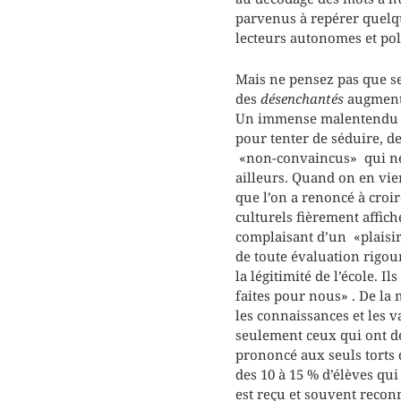
parvenus à repérer quelqu
lecteurs autonomes et poly
Mais ne pensez pas que seu
des
désenchantés
augmente
Un immense malentendu s’e
pour tenter de séduire, de
«non-convaincus» qui ne c
ailleurs. Quand on en vien
que l’on a renoncé à croir
culturels fièrement affich
complaisant d’un «plaisir
de toute évaluation rigou
la légitimité de l’école. 
faites pour nous» . De la 
les connaissances et les 
seulement ceux qui ont de 
prononcé aux seuls torts d
des 10 à 15 % d’élèves qui
est reçu et souvent recon