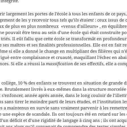
ntégrité.
rir largement les portes de l’école à tous les enfants de ce pay
agement de les y recevoir tous
tels qu’ils étaient
: ceux issus de 
eux de plus en plus nombreux «venus d’ailleurs» , en équilibre 
e pouvait être tenu au sein d’une école qui était construite po
triés. Il eût fallu que cette école se transformât en profondeu
 ses maîtres et ses finalités professionnelles. Elle est en fait 
e si elle a donné le change en multipliant des filières qui n’é
avigué entre complaisance et cruauté, maquillant l’échec en aba
ces. Si elle a réussi la
massification
de ses effectifs, elle a co
 collège, 10 % des enfants se trouvent en situation de grande dif
re. Brutalement livrés à eux-mêmes dans la structure morcelée
 s’enfoncer, année après année, dans le long couloir de l’illettr
 sans tirer le moindre parti de leurs études, et l’institution le
les a maintenus en survie sans vraiment parvenir à les remettre 
e une espèce de scandale. Ils ont toujours été en retard sur le
 d’un déficit et d’une rigidité de langage à cinq ans ; ils ont ac
t ans alors qu’il convenait de comprendre des textes simples ; 