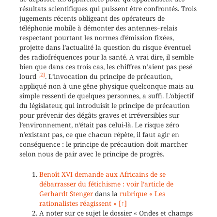
résultats scientifiques qui puissent être confrontés. Trois
jugements récents obligeant des opérateurs de
téléphonie mobile à démonter des antennes–relais
respectant pourtant les normes d’émission fixées,
projette dans l’actualité la question du risque éventuel
des radiofréquences pour la santé. A vrai dire, il semble
bien que dans ces trois cas, les chiffres n’aient pas pesé
[2]
lourd
. L’invocation du principe de précaution,
appliqué non à une gêne physique quelconque mais au
simple ressenti de quelques personnes, a suffi. L’objectif
du législateur, qui introduisit le principe de précaution
pour prévenir des dégâts graves et irréversibles sur
l’environnement, n’était pas celui-là. Le risque zéro
n’existant pas, ce que chacun répète, il faut agir en
conséquence : le principe de précaution doit marcher
selon nous de pair avec le principe de progrès.
Benoît XVI demande aux Africains de se
débarrasser du fétichisme : voir l’article de
Gerhardt Stenger
dans la
rubrique « Les
rationalistes réagissent »
[↑]
A noter sur ce sujet le dossier « Ondes et champs