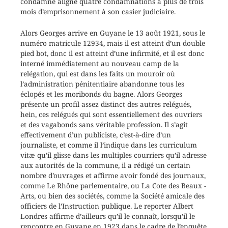
condamné aligne quatre condamnations à plus de trois
mois d’emprisonnement à son casier judiciaire.
Alors Georges arrive en Guyane le 13 août 1921, sous le
numéro matricule 12934, mais il est atteint d’un double
pied bot, donc il est atteint d’une infirmité, et il est donc
interné immédiatement au nouveau camp de la
relégation, qui est dans les faits un mouroir où
l’administration pénitentiaire abandonne tous les
éclopés et les moribonds du bagne. Alors Georges
présente un profil assez distinct des autres relégués,
hein, ces relégués qui sont essentiellement des ouvriers
et des vagabonds sans véritable profession. Il s’agit
effectivement d’un publiciste, c’est-à-dire d’un
journaliste, et comme il l’indique dans les curriculum
vitæ qu’il glisse dans les multiples courriers qu’il adresse
aux autorités de la commune, il a rédigé un certain
nombre d’ouvrages et affirme avoir fondé des journaux,
comme Le Rhône parlementaire, ou La Cote des Beaux -
Arts, ou bien des sociétés, comme la Société amicale des
officiers de l’Instruction publique. Le reporter Albert
Londres affirme d’ailleurs qu’il le connaît, lorsqu’il le
rencontre en Guyane en 1923 dans le cadre de l’enquête