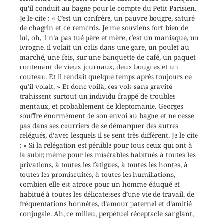
qu’il conduit au bagne pour le compte du Petit Parisien.
Je le cite : « C’est un confrère, un pauvre bougre, saturé
de chagrin et de remords. Je me souviens fort bien de
lui, oh, il n’a pas tué père et mère, c’est un maniaque, un
ivrogne, il volait un colis dans une gare, un poulet au
marché, une fois, sur une banquette de café, un paquet
contenant de vieux journaux, deux bougi es et un
couteau. Et il rendait quelque temps après toujours ce
qu’il volait. » Et donc voilà, ces vols sans gravité
trahissent surtout un individu frappé de troubles
mentaux, et probablement de kleptomanie. Georges
souffre énormément de son envoi au bagne et ne cesse
pas dans ses courriers de se démarquer des autres
relégués, d’avec lesquels il se sent très différent. Je le cite
: « Si la relégation est pénible pour tous ceux qui ont à
la subir, même pour les misérables habitués à toutes les
privations, à toutes les fatigues, à toutes les hontes, à
toutes les promiscuités, à toutes les humiliations,
combien elle est atroce pour un homme éduqué et
habitué à toutes les délicatesses d’une vie de travail, de
fréquentations honnêtes, d’amour paternel et d’amitié
conjugale. Ah, ce milieu, perpétuel réceptacle sanglant,