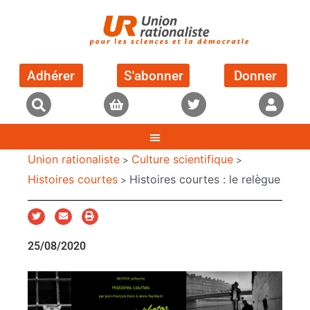
Adhérer
S'abonner
Donner
Union rationaliste
Culture scientifique
>
>
Histoires courtes
Histoires courtes : le relègue
>
25/08/2020