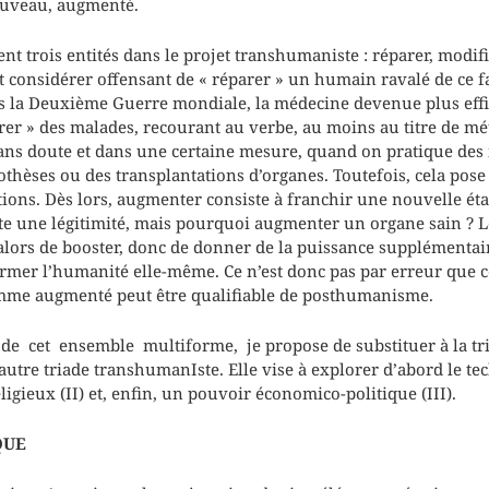
uveau, augmenté.
nt trois entités dans le projet transhumaniste : réparer, modif
 considérer offensant de « réparer » un humain ravalé de ce f
s la Deuxième Guerre mondiale, la médecine devenue plus effic
r » des malades, recourant au verbe, au moins au titre de mét
Sans doute et dans une certaine mesure, quand on pratique des
othèses ou des transplantations d’organes. Toutefois, cela pose
tions. Dès lors, augmenter consiste à franchir une nouvelle ét
e une légitimité, mais pourquoi augmenter un organe sain ? L
lors de booster, donc de donner de la puissance supplémentair
ormer l’humanité elle-même. Ce n’est donc pas par erreur que c
me augmenté peut être qualifiable de posthumanisme.
 de cet ensemble multiforme, je propose de substituer à la tri
utre triade transhumanIste. Elle vise à explorer d’abord le tec
igieux (II) et, enfin, un pouvoir économico-politique (III).
QUE