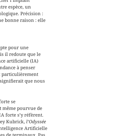
tre espèce, un
logique. Précision :
e bonne raison : elle
 opte pour une
s il redoute que le
 artificielle (IA)
tendance à penser
t particulièrement
signifierait que nous
orte se
 et même pourvue de
IA forte s’y réfèrent.
nley Kubrick,
l’Odyssée
ntelligence Artificielle
des de terminaux. Pas