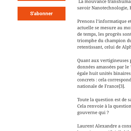
La mouvance transhumanis
savoir Nanotechnologie, B
S'abonner
Prenons l’informatique et 
actuelle se mesure au moin
de temps, les progrès son
triomphe du champion du 
retentissant, celui de Alp
Quant aux vertigineuses p
données amassées par le
égale huit unités binaires,
concrets : cela correspond
nationale de France[3].
Toute la question est de s
Cela renvoie à la questio
gouverne qui ?
Laurent Alexandre a consa