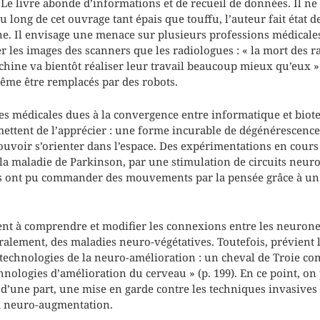
. Le livre abonde d’informations et de recueil de données. Il ne
 long de cet ouvrage tant épais que touffu, l’auteur fait état d
ine. Il envisage une menace sur plusieurs professions médicales.
 les images des scanners que les radiologues : « la mort des r
hine va bientôt réaliser leur travail beaucoup mieux qu’eux » 
ême être remplacés par des robots.
cées médicales dues à la convergence entre informatique et biot
ttent de l’apprécier : une forme incurable de dégénérescence
ouvoir s’orienter dans l’espace. Des expérimentations en cours
 la maladie de Parkinson, par une stimulation de circuits neu
es ont pu commander des mouvements par la pensée grâce à un
ent à comprendre et modifier les connexions entre les neuron
ralement, des maladies neuro-végétatives. Toutefois, prévient 
s technologies de la neuro-amélioration : un cheval de Troie c
nologies d’amélioration du cerveau » (p. 199). En ce point, on 
 d’une part, une mise en garde contre les techniques invasives e
a neuro-augmentation.