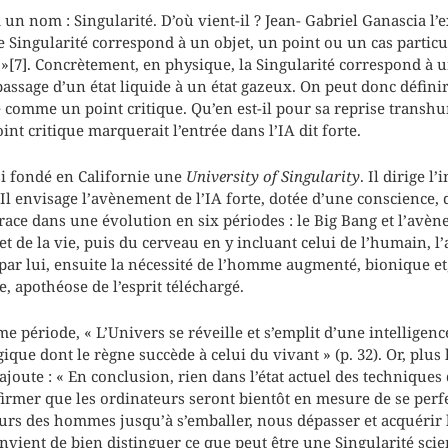
n nom : Singularité. D’où vient-il ? Jean- Gabriel Ganascia l’e
e Singularité correspond à un objet, un point ou un cas particuli
e. »[7]. Concrètement, en physique, la Singularité correspond à
assage d’un état liquide à un état gazeux. On peut donc défini
 comme un point critique. Qu’en est-il pour sa reprise transhu
int critique marquerait l’entrée dans l’IA dit forte.
i fondé en Californie une
University of Singularity
. Il dirige l
o. Il envisage l’avènement de l’IA forte, dotée d’une conscience,
etrace dans une évolution en six périodes : le Big Bang et l’avè
et de la vie, puis du cerveau en y incluant celui de l’humain, l
ar lui, ensuite la nécessité de l’homme augmenté, bionique et
, apothéose de l’esprit téléchargé.
me période, « L’Univers se réveille et s’emplit d’une intelligenc
que dont le règne succède à celui du vivant » (p. 32). Or, plus
joute : « En conclusion, rien dans l’état actuel des techniques 
affirmer que les ordinateurs seront bientôt en mesure de se per
urs des hommes jusqu’à s’emballer, nous dépasser et acquérir 
nvient de bien distinguer ce que peut être une Singularité scien