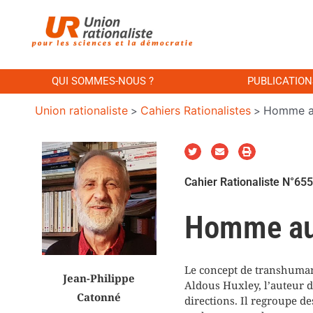
QUI SOMMES-NOUS ?
PUBLICATION
Union rationaliste
Cahiers Rationalistes
Homme au
>
>
Cahier Rationaliste N°655
Homme aug
Le concept de transhumani
Jean-Philippe
Aldous Huxley, l’auteur d
Catonné
directions. Il regroupe d