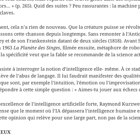
ors… » (p. 265). Quid des suites ? Peu rassurantes : la machine 
claves.
ent, cela n’a rien de nouveau. Que la créature puisse se révol
issons cette chanson depuis longtemps. Sans remonter à l’Anti
 et de son Frankenstein datant de deux siècles (1818). Avant S
n 1963
La Planète des Singes
, filmée ensuite, métaphore de robot
 la spécificité veut que la fable se recommande de la science act
iste à interroger la notion d’intelligence elle- même. À ce sta
ève de l’abus de langage. Il lui faudrait manifester des qualité
e sont, par exemple l’intuition, l’émotion ou l’improvisation
épondre à cette simple question : « Aimes-tu jouer aux échecs o
excellence de l’intelligence artificielle forte, Raymond Kurzwe
nse que le moment où l’IA dépassera l’intelligence humaine es
ette opinion qui relève pour une large part, non pas de la scie
IEUX