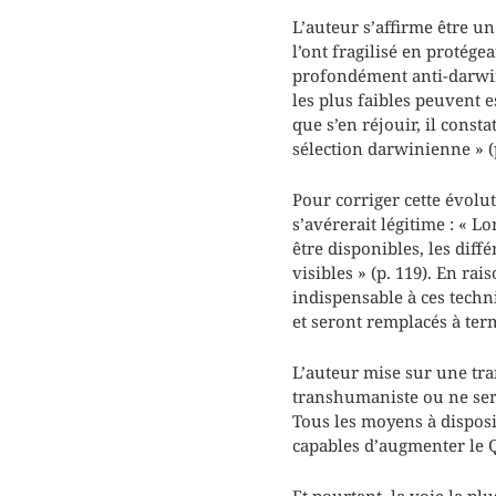
L’auteur s’affirme être u
l’ont fragilisé en protége
profondément anti-darwini
les plus faibles peuvent e
que s’en réjouir, il const
sélection darwinienne » (p
Pour corriger cette évolu
s’avérerait légitime : « 
être disponibles, les diff
visibles » (p. 119). En ra
indispensable à ces tech
et seront remplacés à ter
L’auteur mise sur une tra
transhumaniste ou ne sera 
Tous les moyens à disposi
capables d’augmenter le Q
Et pourtant, la voie la plu