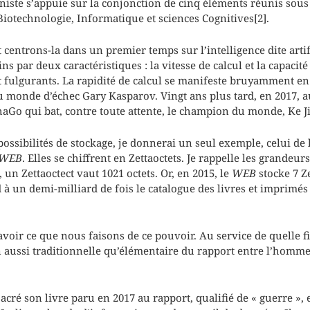
te s’appuie sur la conjonction de cinq éléments réunis sous
iotechnologie, Informatique et sciences Cognitives[2].
centrons-la dans un premier temps sur l’intelligence dite artif
s par deux caractéristiques : la vitesse de calcul et la capacit
t fulgurants. La rapidité de calcul se manifeste bruyamment 
monde d’échec Gary Kasparov. Vingt ans plus tard, en 2017, a
haGo qui bat, contre toute attente, le champion du monde, Ke Ji
ossibilités de stockage, je donnerai un seul exemple, celui de
WEB
. Elles se chiffrent en Zettaoctets. Je rappelle les grandeur
 un Zettaoctect vaut 1021 octets. Or, en 2015, le
WEB
stocke 7 Z
 à un demi-milliard de fois le catalogue des livres et imprimés
avoir ce que nous faisons de ce pouvoir. Au service de quelle f
n aussi traditionnelle qu’élémentaire du rapport entre l’homme
cré son livre paru en 2017 au rapport, qualifié de « guerre », e