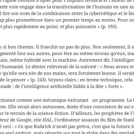
ette voie engage dans la transformation de l’humain en une au
tire son nom de la combinaison entre la cybernétique et le bio
oup plus prometteuse dans un premier temps au moins. Pour un
 plus rapidement au point, et plus puissante » (p. 195).
en si bon chemin. Il franchit un pas de plus. Non seulement, il
augmenté face aux autres, pour être au même niveau qu’eux, mai
in, même hybridé avec la machine. Autrement dit, l’intelligence
l’humanité. Le dénier relèverait de la naïveté : « Nous avons 
e qu’elle sera née de nos mains, sera forcément bonne. Il serai
 le penser » (p. 243). Soyons clairs ; en terme technique, cela 
ade : de l’intelligence artificielle faible à la dite « forte ».
fonctionne comme une mécanique exécutant un programme. La f
e. Elle serait alors autonome, dotée d’une conscience de soi
 le terrain de la science-fiction. D’ailleurs, les prophètes de l’
ateur de Google, cite
HAL
, l’ordinateur assassin du film de Sta
té ceci : « Ce que Kubrick n’avait pas prévu, c’est que la future I
ne seul endroit, mais répartie sur tout le globe dans des myria