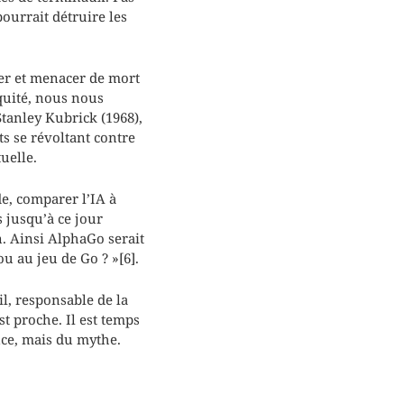
pourrait détruire les
ter et menacer de mort
quité, nous nous
tanley Kubrick (1968),
s se révoltant contre
uelle.
de, comparer l’IA à
s jusqu’à ce jour
. Ainsi AlphaGo serait
u au jeu de Go ? »[6].
il, responsable de la
t proche. Il est temps
nce, mais du mythe.