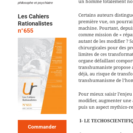
un homme totalement no
philosophe et psychiatre
Certains auteurs distingue
Les Cahiers
première vue, on pourrait
Rationalistes
machine. Pourtant, depui
n°
655
comme mission de « répare
autant de les modifier ? 
chirurgicales pour des pr
limites de ces transforma
organe défaillant comport
transhumaniste propose a
déjà, au risque de transf
transhumanisme de l’hom
Pour mieux saisir l’enjeu
modifier, augmenter une a
puis un aspect mythico-rel
I- LE TECHOSCIENTIFI
Commander