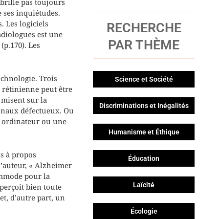
 brille pas toujours
e ses inquiétudes.
 Les logiciels
RECHERCHE
adiologues est une
PAR THÈME
(p.170). Les
echnologie. Trois
Science et Société
 rétinienne peut être
 misent sur la
Discriminations et Inégalités
ronaux défectueux. Ou
 ordinateur ou une
Humanisme et Éthique
es à propos
Éducation
l’auteur, « Alzheimer
ommode pour la
Laïcité
perçoit bien toute
t, d’autre part, un
Écologie