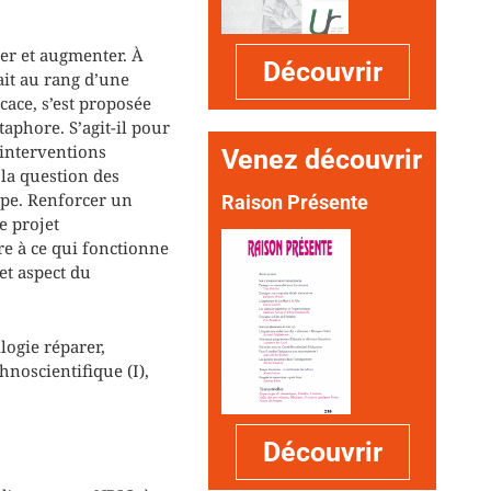
ier et augmenter. À
Découvrir
ait au rang d’une
ace, s’est proposée
aphore. S’agit-il pour
 interventions
Venez découvrir
 la question des
ape. Renforcer un
Raison Présente
e projet
e à ce qui fonctionne
et aspect du
logie réparer,
hnoscientifique (I),
Découvrir