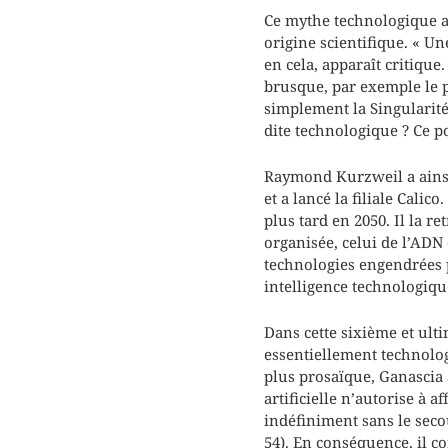
Ce mythe technologique a u
origine scientifique. « Un
en cela, apparaît critiqu
brusque, par exemple le p
simplement la Singularité
dite technologique ? Ce po
Raymond Kurzweil a ains
et a lancé la filiale Calic
plus tard en 2050. Il la r
organisée, celui de l’ADN 
technologies engendrées p
intelligence technologique
Dans cette sixième et ulti
essentiellement technologi
plus prosaïque, Ganascia a
artificielle n’autorise à 
indéfiniment sans le seco
54). En conséquence, il co