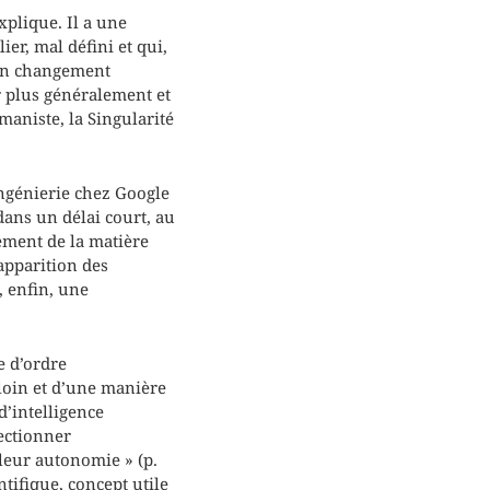
xplique. Il a une
er, mal défini et qui,
 un changement
r plus généralement et
maniste, la Singularité
’ingénierie chez Google
 dans un délai court, au
nement de la matière
’apparition des
, enfin, une
e d’ordre
 loin et d’une manière
d’intelligence
fectionner
leur autonomie » (p.
tifique, concept utile