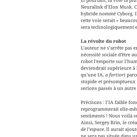
Neuralink d’Elon Musk. C
hybride nommé Cyborg. Il 
cette voie serait « beauc
sera technologiquement et
La révolte du robot
L’auteur ne s’arrête pas 
nécessité sociale d’être 
robot l’emporte sur l’huma
deviendrait supérieure à 
qu’une IA,
a fortiori
parc
stupide et présomptueux de
serions passés à un autre st
Précisons : l’IA faible 
reprogrammerait elle-mêm
sentiments ! Nous voilà sur
Ainsi, Sergey Brin, le cré
de l’espace
. Il aurait ajou
ne sera pas située dans u