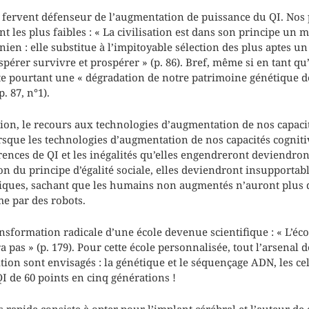
n fervent défenseur de l’augmentation de puissance du QI. Nos 
ant les plus faibles : « La civilisation est dans son principe un
en : elle substitue à l’impitoyable sélection des plus aptes un
spérer survivre et prospérer » (p. 86). Bref, même si en tant qu
ate pourtant une « dégradation de notre patrimoine génétique de
. 87, n°1).
tion, le recours aux technologies d’augmentation de nos capaci
Lorsque les technologies d’augmentation de nos capacités cogni
érences de QI et les inégalités qu’elles engendreront deviendron
ison du principe d’égalité sociale, elles deviendront insupportabl
niques, sachant que les humains non augmentés n’auront plus d
me par des robots.
nsformation radicale d’une école devenue scientifique : « L’éc
pas » (p. 179). Pour cette école personnalisée, tout l’arsenal 
tion sont envisagés : la génétique et le séquençage ADN, les ce
I de 60 points en cinq générations !
s rapide consiste à opter pour l’implant cérébral et l’auteur de 