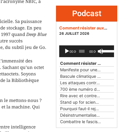
 l’acronyme NBIC, à
Podcast
icielle. Sa puissance
é de stockage. En peu
Comment résister aux dangers des réseaux sociaux pour la démocratie ?
en 1997 quand
Deep Blue
26 JUILLET 2026
utre succès
e, du subtil jeu de Go.
Lecteur
Utilisez
00:00
00:00
audio
les
 l’immensité des
flèches
Comment résister aux dangers des réseaux sociaux pour la démocratie ?
s. Sachant qu’un octet
haut/bas
Manifeste pour une éthique du numérique
pour
ettaoctets. Soyons
Bascule climatique
— 24 MAI 2026
augmenter
 de la Bibliothèque
Les attaques contre la science et la démocratie aux Etats-Unis et en France
ou
700 ème numéro des Cahiers rationalistes
diminuer
Rire avec et contre les objets
— 22 FÉ
le
in le mettons-nous ?
Stand up for science !
— 25 JANVIER 2
volume.
 et la machine. Qui
Pourquoi faut-il rejoindre l'Union rationaliste ?
Désinstrumentaliser la laïcité
— 23 NO
Combattre le fascisme avec Pasolini
ntre intelligence