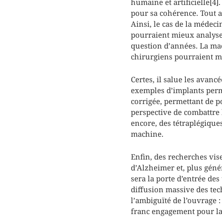
humaine et artificielle[4]
pour sa cohérence. Tout au
Ainsi, le cas de la médec
pourraient mieux analyser
question d’années. La mac
chirurgiens pourraient m
Certes, il salue les avan
exemples d’implants perme
corrigée, permettant de p
perspective de combattre
encore, des tétraplégiqu
machine.
Enfin, des recherches vis
d’Alzheimer et, plus géné
sera la porte d’entrée de
diffusion massive des tech
l’ambiguïté de l’ouvrage :
franc engagement pour l