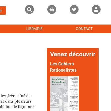
r
LIBRAIRIE
CONTACT
Venez découvrir
Les Cahiers
Rationalistes
ley, frère aîné de
uer dans plusieurs
ambition de façonner