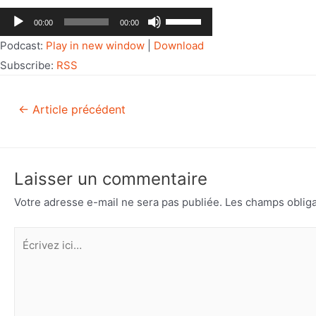
Lecteur
Utilisez
00:00
00:00
audio
les
Podcast:
Play in new window
|
Download
flèches
Subscribe:
RSS
haut/bas
pour
←
Article précédent
augmenter
ou
diminuer
le
Laisser un commentaire
volume.
Votre adresse e-mail ne sera pas publiée.
Les champs obliga