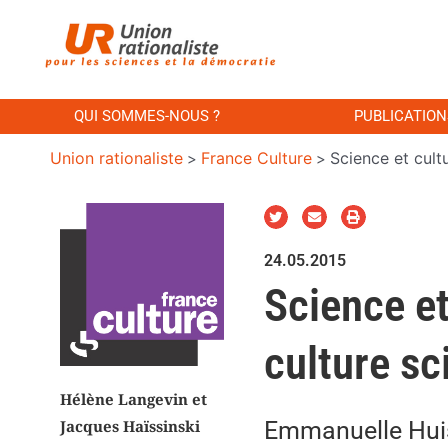
QUI SOMMES-NOUS ?
PUBLICATION
Union rationaliste
France Culture
Science et cult
>
>
24.05.2015
Science et
culture sc
Hélène Langevin et
Emmanuelle Huis
Jacques Haïssinski