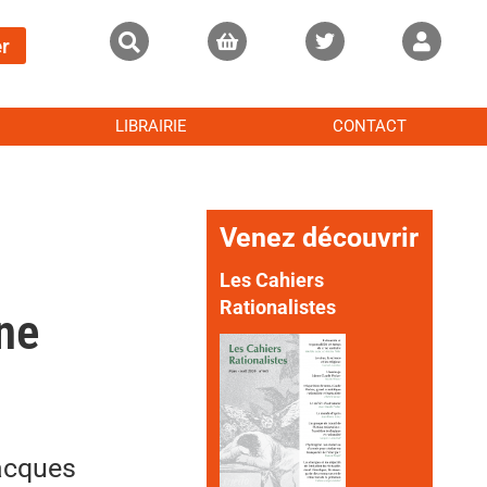
r
LIBRAIRIE
CONTACT
Venez découvrir
Les Cahiers
Rationalistes
ne
acques