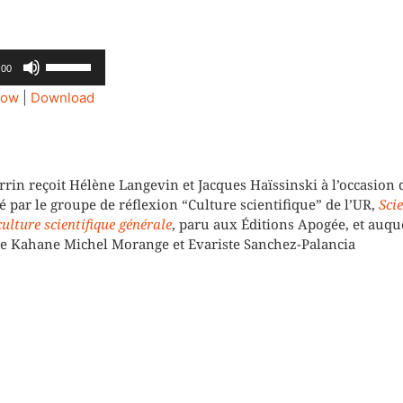
Utilisez
:00
les
dow
|
Download
flèches
haut/bas
pour
augmenter
n reçoit Hélène Langevin et Jacques Haïssinski à l’occasion d
é par le groupe de réflexion “Culture scientifique” de l’UR,
Scie
ou
ulture scientifique générale
, paru aux Éditions Apogée, et auqu
diminuer
rre Kahane Michel Morange et Evariste Sanchez-Palancia
le
volume.