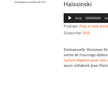
Scientifiques et membres de l’UR
Haïssinski
Lecteur
00:00
00
audio
Podcast:
Play in new win
Subscribe:
RSS
Emmanuelle Huisman-Perri
sortie de l’ouvrage élabor
culture Repères pour une c
aussi collaboré Jean-Pie