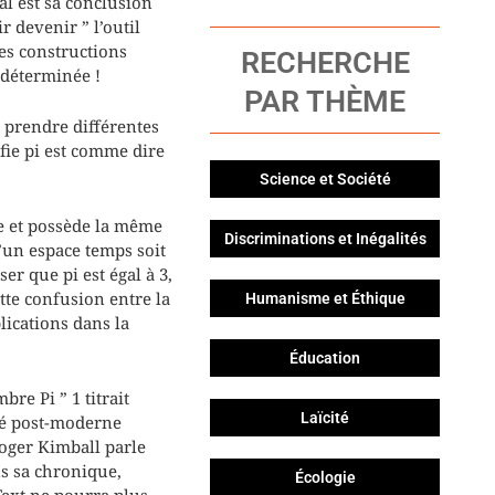
al est sa conclusion
 devenir ” l’outil
es constructions
RECHERCHE
 déterminée !
PAR THÈME
 prendre différentes
fie pi est comme dire
Science et Société
ne et possède la même
Discriminations et Inégalités
u’un espace temps soit
r que pi est égal à 3,
tte confusion entre la
Humanisme et Éthique
lications dans la
Éducation
re Pi ” 1 titrait
Laïcité
té post-moderne
oger Kimball parle
s sa chronique,
Écologie
Text ne pourra plus