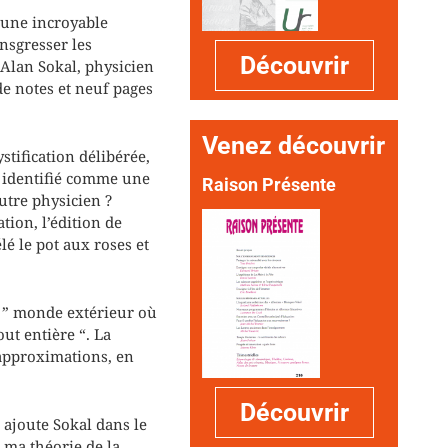
d’une incroyable
ansgresser les
Découvrir
’Alan Sokal, physicien
e notes et neuf pages
Venez découvrir
stification délibérée,
t identifié comme une
Raison Présente
utre physicien ?
ion, l’édition de
lé le pot aux roses et
n ” monde extérieur où
ut entière “. La
 approximations, en
Découvrir
, ajoute Sokal dans le
 ma théorie de la