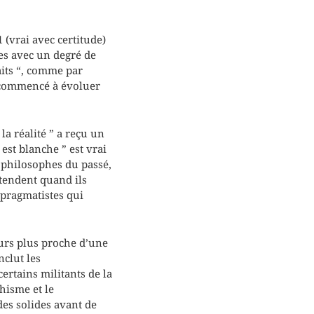
 (vrai avec certitude)
ées avec un degré de
aits “, comme par
a commencé à évoluer
la réalité ” a reçu un
est blanche ” est vrai
s philosophes du passé,
ntendent quand ils
 pragmatistes qui
urs plus proche d’une
nclut les
ertains militants de la
hisme et le
es solides avant de