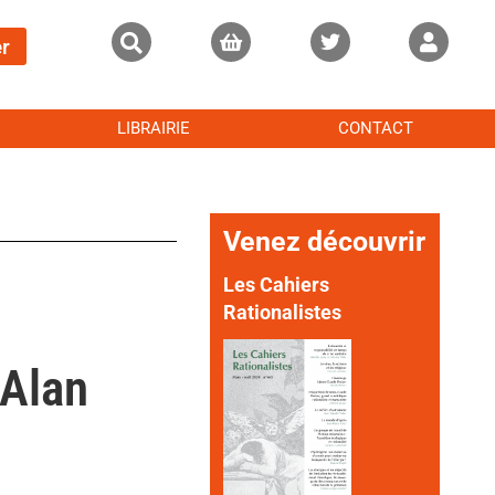
r
LIBRAIRIE
CONTACT
Venez découvrir
Les Cahiers
Rationalistes
 Alan