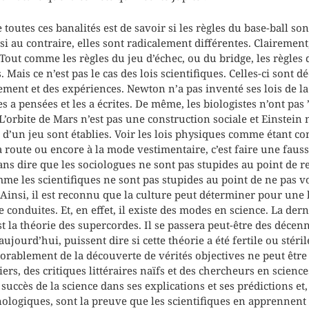
 toutes ces banalités est de savoir si les règles du base-ball s
si au contraire, elles sont radicalement différentes. Clairement,
Tout comme les règles du jeu d’échec, ou du bridge, les règles 
Mais ce n’est pas le cas des lois scientifiques. Celles-ci sont d
ment et des expériences. Newton n’a pas inventé ses lois de la 
les a pensées et les a écrites. De même, les biologistes n’ont pas ”
 L’orbite de Mars n’est pas une construction sociale et Einstein n
s d’un jeu sont établies. Voir les lois physiques comme étant c
a route ou encore à la mode vestimentaire, c’est faire une faus
sans dire que les sociologues ne sont pas stupides au point de re
e les scientifiques ne sont pas stupides au point de ne pas voi
. Ainsi, il est reconnu que la culture peut déterminer pour une
 conduites. Et, en effet, il existe des modes en science. La de
t la théorie des supercordes. Il se passera peut-être des décen
jourd’hui, puissent dire si cette théorie a été fertile ou stérile
orablement de la découverte de vérités objectives ne peut être
ers, des critiques littéraires naïfs et des chercheurs en scienc
succès de la science dans ses explications et ses prédictions et,
logiques, sont la preuve que les scientifiques en apprennent