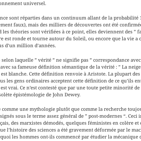
onnement universel.
ence sont réparties dans un continuum allant de la probabilité 1
nement faux), mais des milliers de découvertes ont été confirm
les théories sont vérifiées à ce point, elles deviennent des ” f
rre est ronde et tourne autour du Soleil, ou encore que la vie 
lus d’un million d’années.
 selon laquelle ” vérité ” ne signifie pas ” correspondance avec 
 avec sa fameuse définition sémantique de la vérité : ” La neige 
e est blanche. Cette définition renvoie à Aristote. La plupart de
tous les gens ordinaires acceptent cette définition de ce qu’ils e
st vrai. Ce n’est contesté que par une toute petite minorité de
solète épistémologie de John Dewey.
ce comme une mythologie plutôt que comme la recherche toujo
ésignés sous le terme assez général de ” post-modernes “. Ceci i
çais, des marxistes démodés, quelques féministes en colère et c
ue l’histoire des sciences a été gravement déformée par le mac
quoi les hommes ont-ils commencé par étudier la mécanique d