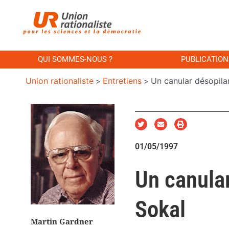
QUI SOMMES-NOUS ?
PUBLICATION
Union rationaliste
Entretiens
Un canular désopila
>
>
01/05/1997
Un canular
Sokal
Martin Gardner