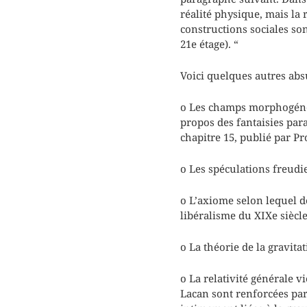
réalité physique, mais la 
constructions sociales son
21e étage). “
Voici quelques autres abs
o Les champs morphogénét
propos des fantaisies par
chapitre 15, publié par P
o Les spéculations freudi
o L’axiome selon lequel d
libéralisme du XIXe siècle
o La théorie de la gravita
o La relativité générale v
Lacan sont renforcées par 