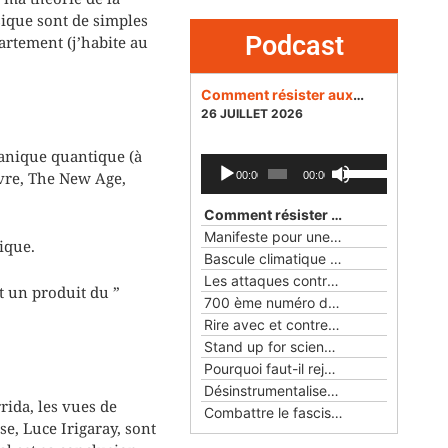
sique sont de simples
Podcast
artement (j’habite au
Comment résister aux dangers des réseaux sociaux pour la démocratie ?
26 JUILLET 2026
anique quantique (à
Lecteur
Utilisez
ivre, The New Age,
00:00
00:00
audio
les
flèches
Comment résister aux dangers des réseaux sociaux pour la démocratie ?
haut/bas
Manifeste pour une éthique du numérique
ique.
pour
Bascule climatique
— 24 MAI 2026
augmenter
Les attaques contre la science et la démocratie aux Etats-Unis et en France
ou
t un produit du ”
700 ème numéro des Cahiers rationalistes
diminuer
Rire avec et contre les objets
— 22 FÉ
le
Stand up for science !
— 25 JANVIER 2
volume.
Pourquoi faut-il rejoindre l'Union rationaliste ?
Désinstrumentaliser la laïcité
— 23 NO
rida, les vues de
Combattre le fascisme avec Pasolini
se, Luce Irigaray, sont