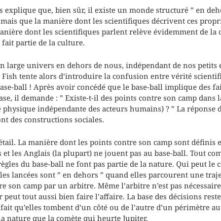
s explique que, bien sûr, il existe un monde structuré ” en deh
 mais que la manière dont les scientifiques décrivent ces propri
anière dont les scientifiques parlent relève évidemment de la c
ait partie de la culture.
n large univers en dehors de nous, indépendant de nos petits es
Fish tente alors d’introduire la confusion entre vérité scientif
se-ball ! Après avoir concédé que le base-ball implique des fait
ase, il demande : ” Existe-t-il des points contre son camp dans l
 physique indépendante des acteurs humains) ? ” La réponse d
nt des constructions sociales.
tail. La manière dont les points contre son camp sont définis
 et les Anglais (la plupart) ne jouent pas au base-ball. Tout co
règles du base-ball ne font pas partie de la nature. Qui peut le
lles lancées sont ” en dehors ” quand elles parcourent une traj
tre son camp par un arbitre. Même l’arbitre n’est pas nécessair
peut tout aussi bien faire l’affaire. La base des décisions reste
e fait qu’elles tombent d’un côté ou de l’autre d’un périmètre au
la nature que la comète qui heurte Jupiter.