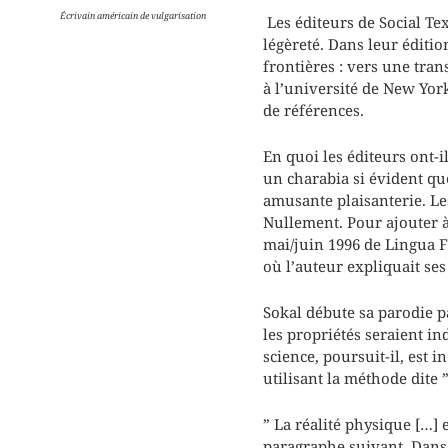
Écrivain américain de vulgarisation
Les éditeurs de Social Tex
légèreté. Dans leur édition
frontières : vers une tra
à l’université de New Yor
de références.
En quoi les éditeurs ont-i
un charabia si évident q
amusante plaisanterie. Les
Nullement. Pour ajouter à
mai/juin 1996 de Lingua Fr
où l’auteur expliquait ses
Sokal débute sa parodie p
les propriétés seraient i
science, poursuit-il, est
utilisant la méthode dite ”
” La réalité physique […] 
paragraphe suivant. Dans 