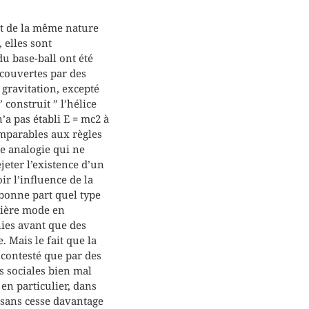
ont de la même nature
 elles sont
du base-ball ont été
écouvertes par des
gravitation, excepté
 construit ” l’hélice
’a pas établi E = mc2 à
omparables aux règles
se analogie qui ne
jeter l’existence d’un
r l’influence de la
 bonne part quel type
rnière mode en
nies avant que des
. Mais le fait que la
 contesté que par des
es sociales bien mal
 en particulier, dans
 sans cesse davantage