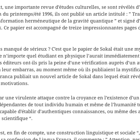
t, une importante revue d’études culturelles, se sont révélés 
 du printemps/été 1996, ils ont publié un article intitulé : ” Tr
nsformation herméneutique de la gravité quantique ” et signé d
k. Ce papier est accompagné de treize impressionnantes pages d
ls manqué de sérieux ? C’est que le papier de Sokal était une my
ue n’importe quel étudiant en physique l’aurait immédiatemen
 éditeurs ont-ils pris la peine d’une vérification auprès d’un a
 leur embarras, au moment même où ils publiaient la mystificat
anca publiait un nouvel article de Sokal dans lequel était révé
 motivations.
ar une virulente attaque contre la croyance en l’existence d’u
ndépendantes de tout individu humain et même de l’humanité to
 incapable d’établir d’authentiques connaissances, ou même des
 scientifique “.
est, en fin de compte, une construction linguistique et sociale “
sa confession de Lingua Franca, il commente : ” Attention, pas