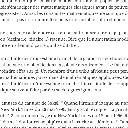
vitation quantique. La partie la plus amusante du papier de Sok
 doit s’émanciper des mathématiques classiques avant de pouvoir
ogressiste “. Ainsi, les constantes mathématiques ne sont que d
pi n’est pas un nombre fixe mais une variable culturellement
 ne cherchera à défendre ceci en faisant remarquer que pi peut
on (décimale, binaire…) retenue. Dire que la numération modi
nte en allemand parce qu’il se dit drei.
éfini à l’intérieur du système formel de la géométrie euclidien
leil ou sur une planète dans la galaxie d’Andromède. Le fait q
oindre effet sur pi. Un membre d’une tribu africaine peut pense
s de mathématiques pures mais de mathématiques appliquées. Ce
s à l’intérieur d’un système formel et l’incertitude de ses app
ssique souvent faite par des sociologues ignorants.
 amusés du canular de Sokal. ” Quand l’ironie s’attaque au nomb
 New York Times du 26 mai 1996. Janny Scott évoque ” la gravi
ite ” 2 en première page du New York Times du 18 mai 1996. R
al d’une ” douloureuse piqûre dans la ruche académique “. Dan
s chaudes de la duperie de Sokal et prédit que la revue Social 