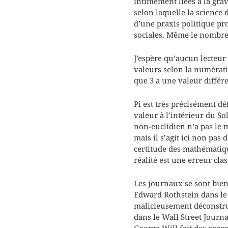
intimement liées à la gra
selon laquelle la science
d’une praxis politique pr
sociales. Même le nombre 
J’espère qu’aucun lecteur
valeurs selon la numérati
que 3 a une valeur différe
Pi est très précisément d
valeur à l’intérieur du So
non-euclidien n’a pas le m
mais il s’agit ici non pa
certitude des mathématique
réalité est une erreur cla
Les journaux se sont bien
Edward Rothstein dans le
malicieusement déconstru
dans le Wall Street Journ
George Will fait des gorge