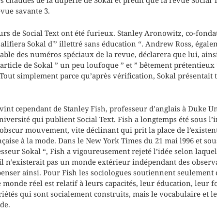
evue savante 3.
urs de Social Text ont été furieux. Stanley Aronowitz, co-fonda
ualifiera Sokal d'” illettré sans éducation “. Andrew Ross, ég
able des numéros spéciaux de la revue, déclarera que lui, ainsi
’article de Sokal ” un peu loufoque ” et ” bêtement prétentieux 
Tout simplement parce qu’après vérification, Sokal présentait t
vint cependant de Stanley Fish, professeur d’anglais à Duke Un
niversité qui publient Social Text. Fish a longtemps été sous l’
bscur mouvement, vite déclinant qui prit la place de l’exist
çaise à la mode. Dans le New York Times du 21 mai l996 et sous 
seur Sokal “, Fish a vigoureusement rejeté l’idée selon laquel
 il n’existerait pas un monde extérieur indépendant des observa
penser ainsi. Pour Fish les sociologues soutiennent seulement 
 monde réel est relatif à leurs capacités, leur éducation, leur f
étés qui sont socialement construits, mais le vocabulaire et l
de.