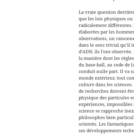
La vraie question derrière
que les lois physiques ou 
radicalement différentes. 
élaborées par les hommes. 
observations, un raisonne
dans le sens trivial qu’il 
d’ADN, ils l’ont observée.
la manière dont les règle
du base-ball, au code de l
conduit nulle part. Il va 
monde extérieur, tout comm
culture dans les sciences
de recherches doivent être
physique des particules es
expériences, impossibles au
science se rapproche inex
philosophes bien particuli
orientés. Les fantastiques 
ses développements techno