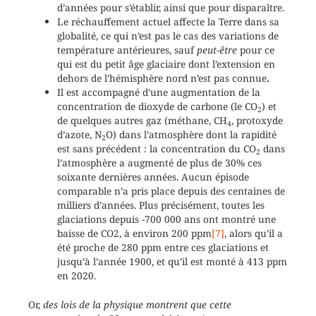
d’années pour s’établir, ainsi que pour disparaître.
Le réchauffement actuel affecte la Terre dans sa
globalité, ce qui n’est pas le cas des variations de
température antérieures, sauf
peut-être
pour ce
qui est du petit âge glaciaire dont l’extension en
dehors de l’hémisphère nord n’est pas connue
.
Il est accompagné d’une augmentation de la
concentration de dioxyde de carbone (le CO
) et
2
de quelques autres gaz (méthane, CH
, protoxyde
4
d’azote, N
O) dans l’atmosphère dont la rapidité
2
est sans précédent : la concentration du CO
dans
2
l’atmosphère a augmenté de plus de 30% ces
soixante dernières années. Aucun épisode
comparable n’a pris place depuis des centaines de
milliers d’années. Plus précisément, toutes les
glaciations depuis -700 000 ans ont montré une
baisse de CO2, à environ 200 ppm
[7]
, alors qu’il a
été proche de 280 ppm entre ces glaciations et
jusqu’à l’année 1900, et qu’il est monté à 413 ppm
en 2020.
Or,
des lois de la physique montrent que cette