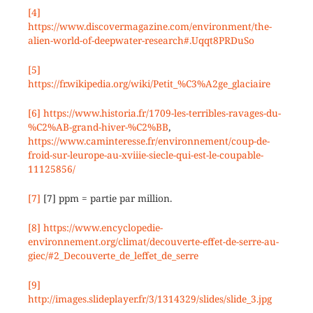
[4]
https://www.discovermagazine.com/environment/the-
alien-world-of-deepwater-research#.Uqqt8PRDuSo
[5]
https://fr.wikipedia.org/wiki/Petit_%C3%A2ge_glaciaire
[6]
https://www.historia.fr/1709-les-terribles-ravages-du-
%C2%AB-grand-hiver-%C2%BB
,
https://www.caminteresse.fr/environnement/coup-de-
froid-sur-leurope-au-xviiie-siecle-qui-est-le-coupable-
11125856/
[7]
[7] ppm = partie par million.
[8]
https://www.encyclopedie-
environnement.org/climat/decouverte-effet-de-serre-au-
giec/#2_Decouverte_de_leffet_de_serre
[9]
http://images.slideplayer.fr/3/1314329/slides/slide_3.jpg