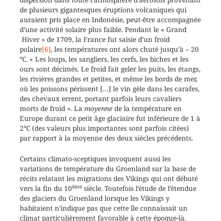
de plusieurs gigantesques éruptions volcaniques qui
auraient pris place en Indonésie, peut-être accompagnée
d’une activité solaire plus faible. Pendant le « Grand
Hiver » de 1709, la France fut saisie d’un froid
polaire
[6]
, les températures ont alors chuté jusqu’à – 20
°C. « Les loups, les sangliers, les cerfs, les biches et les
ours sont décimés. Le froid fait geler les puits, les étangs,
les rivières grandes et petites, et même les bords de mer,
où les poissons périssent […] le vin gèle dans les carafes,
des chevaux errent, portant parfois leurs cavaliers
morts de froid ». La
moyenne
de la température en
Europe durant ce petit âge glaciaire fut inférieure de 1 à
2°C (des valeurs plus importantes sont parfois citées)
par rapport à la moyenne des deux siècles précédents.
Certains climato-sceptiques invoquent aussi les
variations de température du Groenland sur la base de
récits relatant les migrations des Vikings qui ont débuté
ème
vers la fin du 10
siècle. Toutefois l’étude de l’étendue
des glaciers du Groenland lorsque les Vikings y
habitaient n’indique pas que cette île connaissait un
climat particulièrement favorable à cette époque-là.