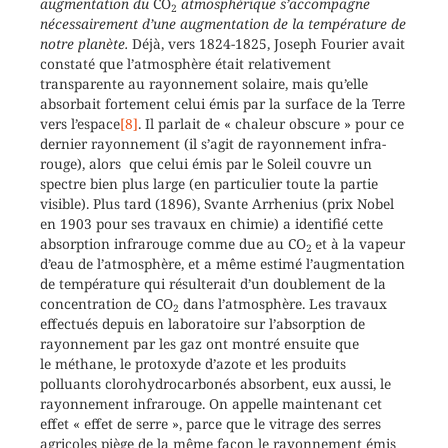
augmentation du
CO
atmosphérique s’accompagne
2
nécessairement d’une augmentation de la température de
notre planète.
Déjà, vers 1824-1825, Joseph Fourier avait
constaté que l’atmosphère était relativement
transparente au rayonnement solaire, mais qu’elle
absorbait fortement celui émis par la surface de la Terre
vers l’espace
[8]
. Il parlait de « chaleur obscure » pour ce
dernier rayonnement (il s’agit de rayonnement infra-
rouge), alors que celui émis par le Soleil couvre un
spectre bien plus large (en particulier toute la partie
visible). Plus tard (1896), Svante Arrhenius (prix Nobel
en 1903 pour ses travaux en chimie) a identifié cette
absorption infrarouge comme due au CO
et à la vapeur
2
d’eau de l’atmosphère, et a même estimé l’augmentation
de température qui résulterait d’un doublement de la
concentration de CO
dans l’atmosphère. Les travaux
2
effectués depuis en laboratoire sur l’absorption de
rayonnement par les gaz ont montré ensuite que
le méthane, le protoxyde d’azote et les produits
polluants clorohydrocarbonés absorbent, eux aussi, le
rayonnement infrarouge. On appelle maintenant cet
effet « effet de serre », parce que le vitrage des serres
agricoles piège de la même façon le rayonnement émis