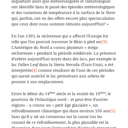
inquiétant alors que météorologistes et climatologues
ont identifié dans le passé des épisodes météorologiques
et des variations de température à la surface de la Terre
qui, parfois, ont eu des effets encore plus spectaculaires
que ceux dont nous sommes témoins aujourd’hui? »
En l’an 1303, la sécheresse qui a affecté l’Europe fut
telle que l’on pouvait traverser le Rhin à pied sec
[3]
.
L’Amérique du Nord a connu plusieurs « méga-
sécheresses » pendant la période médiévale. La présence
d’arbres aujourd’hui noyés dans des lacs, par exemple le
lac
Fallen Leaf
dans la Sierra Nevada (États-Unis), a été
interprétée
[4]
comme résultant de l’une de ces périodes
qui
aurait
asséché le lac permettant aux arbres de
pousser à son emplacement.
ème
ème
Entre le début du 14
siècle et la moitié du 19
, le
pourtour de l’Atlantique nord ­– et peut-être d’autres
régions – a connu un « petit âge glaciaire », un
refroidissement climatique qui dura environ 550 ans
[5]
.
Sans qu’il y ait un consensus sur la cause (ou les
causes) de ce refroidissement, la plus plausible est la
dispersion dans toute l’atmosphère d’aérosols provenant