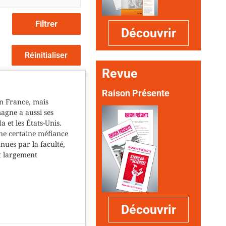
Filtrer
Découvrir
Réinitialiser
Revue
Raison Présente
en France, mais
magne a aussi ses
 et les États-Unis.
ne certaine méfiance
nues par la faculté,
t largement
Découvrir