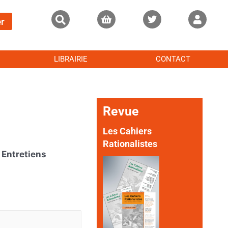
r
LIBRAIRIE
CONTACT
Revue
Les Cahiers
Rationalistes
Entretiens