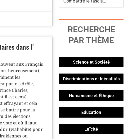
Combattre le fascisme avec Pasolini
RECHERCHE
PAR THÈME
taires dans l’
Science et Société
 souvent aux Français
, fort heureusement)
minent les
Discriminations et Inégalités
st parfois drôle,
rince Charles,
Humanisme et Éthique
t il est censé
t effrayant et cela
 se battre pour la
Éducation
vu des élections
 vote et où il faut
 dur (wahabite) pour
Laïcité
s irakiennes où