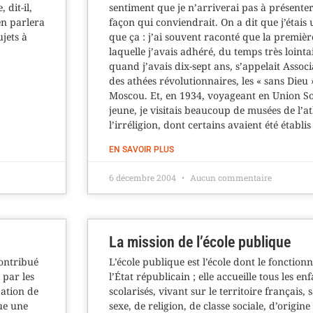
 dit-il,
sentiment que je n’arriverai pas à présenter
en parlera
façon qui conviendrait. On a dit que j’étais
ujets à
que ça : j’ai souvent raconté que la premièr
laquelle j’avais adhéré, du temps très loint
quand j’avais dix-sept ans, s’appelait Assoc
des athées révolutionnaires, les « sans Dieu »
Moscou. Et, en 1934, voyageant en Union So
jeune, je visitais beaucoup de musées de l’a
l’irréligion, dont certains avaient été établi
EN SAVOIR PLUS
6 décembre 2004
Aucun commentaire
La mission de l’école publique
contribué
L’école publique est l’école dont le fonctio
 par les
l’État républicain ; elle accueille tous les en
pation de
scolarisés, vivant sur le territoire français, 
ue une
sexe, de religion, de classe sociale, d’origine