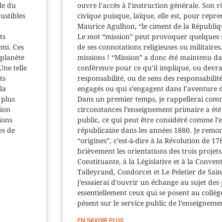
le du
ouvre l’accès à l’instruction générale. Son r
ustibles
civique puisque, laïque, elle est, pour rep
Maurice Agulhon, “le ciment de la Républiq
ts
Le mot “mission” peut provoquer quelques s
emi. Ces
de ses connotations religieuses ou militaires.
 planète
missions ! “Mission” a donc été maintenu dan
Une telle
conférence pour ce qu’il implique, ou devra
ts
responsabilité, ou de sens des responsabilit
la
engagés ou qui s’engagent dans l’aventure d
 plus
Dans un premier temps, je rappellerai comm
tion
circonstances l’enseignement primaire a été 
ions
public, ce qui peut être considéré comme l’e
es de
républicaine dans les années 1880. Je remon
“origines”, c’est-à-dire à la Révolution de 1
brièvement les orientations des trois projets
Constituante, à la Législative et à la Conven
Talleyrand, Condorcet et Le Peletier de Sai
j’essaierai d’ouvrir un échange au sujet des
essentiellement ceux qui se posent au collèg
pèsent sur le service public de l’enseignem
EN SAVOIR PLUS