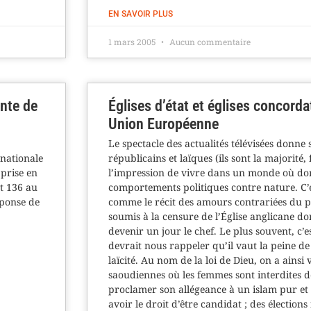
EN SAVOIR PLUS
1 mars 2005
Aucun commentaire
ente de
Églises d’état et églises concorda
Union Européenne
Le spectacle des actualités télévisées donne
 nationale
républicains et laïques (ils sont la majorité
 prise en
l’impression de vivre dans un monde où do
t 136 au
comportements politiques contre nature. C’e
réponse de
comme le récit des amours contrariées du p
soumis à la censure de l’Église anglicane don
devenir un jour le chef. Le plus souvent, c’es
devrait nous rappeler qu’il vaut la peine de
laïcité. Au nom de la loi de Dieu, on a ainsi 
saoudiennes où les femmes sont interdites de
proclamer son allégeance à un islam pur et
avoir le droit d’être candidat ; des élection