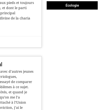
 aux pieds et toujours
Écologie
 et dont le parti
principal
ivine de la charia
al
, avec d’autres jeunes
yriologues,
a essayé de comparer
oblèmes à ce sujet.
côtés, et quand je
 qu’on me l’a
ttaché à l’Union
iction, j’ai le