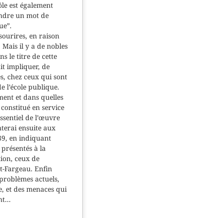
ôle est également
rendre un mot de
ue”.
ourires, en raison
 Mais il y a de nobles
s le titre de cette
it impliquer, de
és, chez ceux qui sont
e l’école publique.
ent et dans quelles
constitué en service
ssentiel de l’œuvre
terai ensuite aux
789, en indiquant
 présentés à la
tion, ceux de
nt-Fargeau. Enfin
 problèmes actuels,
e, et des menaces qui
ent…