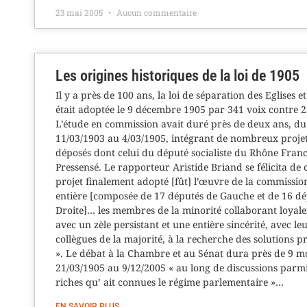
23 mai 2005
Aucun commentaire
Les origines historiques de la loi de 1905
Il y a près de 100 ans, la loi de séparation des Eglises et
était adoptée le 9 décembre 1905 par 341 voix contre 2
L’étude en commission avait duré près de deux ans, du
11/03/1903 au 4/03/1905, intégrant de nombreux projet
déposés dont celui du député socialiste du Rhône Franc
Pressensé. Le rapporteur Aristide Briand se félicita de c
projet finalement adopté [fût] l’œuvre de la commissio
entière [composée de 17 députés de Gauche et de 16 dé
Droite]… les membres de la minorité collaborant loyal
avec un zèle persistant et une entière sincérité, avec le
collègues de la majorité, à la recherche des solutions p
». Le débat à la Chambre et au Sénat dura près de 9 m
21/03/1905 au 9/12/2005 « au long de discussions parmi
riches qu’ ait connues le régime parlementaire »…
EN SAVOIR PLUS