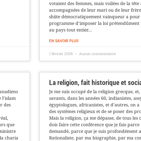
votaient des femmes, mais voilées de la tête
accompagnées de leur mari ou de leur frère,
shiite démocratiquement vainqueur a pour 
programme d’imposer la loi prétendûment d
au pays tout entier…
EN SAVOIR PLUS
1 février 2005
Aucun commentaire
La religion, fait historique et soci
Canadiens
Je me suis occupé de la religion grecque, et
 l’islam
savants, dans les années 60, indianistes, ass
er des
égyptologues, africanistes, et d’autres, on 
des systèmes religieux et de se poser des pr
éal,
Mais la religion, ça me dépasse, de tous les 
ors que
dois faire cette conférence que je fais parce
ministre
demandé, parce que je suis profondément a
la charia
Rationaliste, par ma biographie, par ma conv