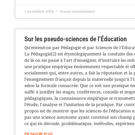
1 novembre 2004
Aucun commentaire
Sur les pseudo-sciences de l’Éducation
Qu’entend-on par Pédagogie et par Sciences de l’Éducat
La Pédagogie[2] est étymologiquement la conduite des e
de là on est passé à l’art d’enseigner, d’instruire les enfa
une pratique empirique éminemment respectable et eff
socialement qui, entre autres, a fait la réputation et la 
l’enseignement français depuis la maternelle jusqu’à l’
selon la formule consacrée. Que ce soit une pratique e
suffit à justifier les stages, conférences, conseils et insp
pédagogiques, la connaissance empirique se transmett
l’étude, l’analyse et l’imitation de la pratique. Par cont
propos est de montrer que les sciences de l’éducation n
pas une science autonome ayant constitué son champ p
ce qui en découle, problématique, méthodes, expérien
EN SAVOIR PLUS