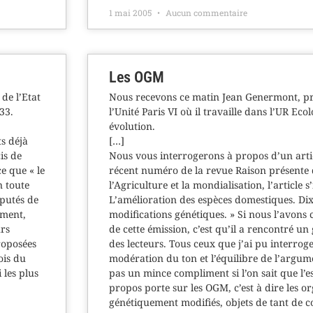
1 mai 2005
Aucun commentaire
Les OGM
 de l’Etat
Nous recevons ce matin Jean Genermont, pr
33.
l’Unité Paris VI où il travaille dans l’UR Eco
évolution.
s déjà
[…]
is de
Nous vous interrogerons à propos d’un art
e que « le
récent numéro de la revue Raison présente 
n toute
l’Agriculture et la mondialisation, l’article s’
putés de
L’amélioration des espèces domestiques. Dix
ement,
modifications génétiques. » Si nous l’avon
urs
de cette émission, c’est qu’il a rencontré u
roposées
des lecteurs. Tous ceux que j’ai pu interroge
ois du
modération du ton et l’équilibre de l’argume
 les plus
pas un mince compliment si l’on sait que l’es
propos porte sur les OGM, c’est à dire les o
génétiquement modifiés, objets de tant de 