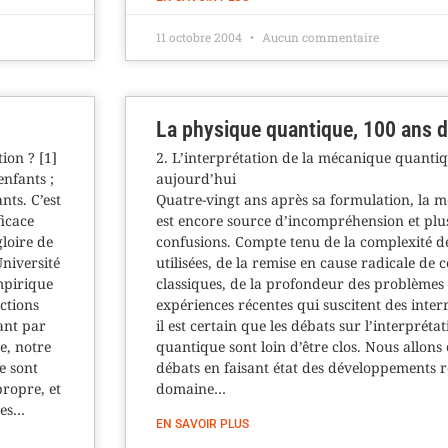
11 octobre 2004
Aucun commentaire
La physique quantique, 100 ans de
ion ? [1]
2. L’interprétation de la mécanique quantiq
nfants ;
aujourd’hui
nts. C’est
Quatre-vingt ans après sa formulation, la
icace
est encore source d’incompréhension et plu
gloire de
confusions. Compte tenu de la complexité 
Université
utilisées, de la remise en cause radicale de 
mpirique
classiques, de la profondeur des problèmes 
ections
expériences récentes qui suscitent des inter
ant par
il est certain que les débats sur l’interprét
re, notre
quantique sont loin d’être clos. Nous allons 
e sont
débats en faisant état des développements r
ropre, et
domaine…
ces…
EN SAVOIR PLUS