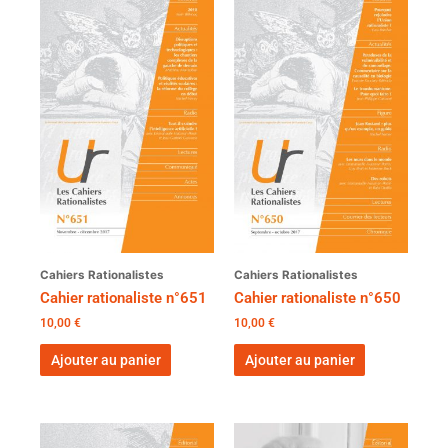
Cahiers Rationalistes
Cahiers Rationalistes
Cahier rationaliste n°651
Cahier rationaliste n°650
10,00
€
10,00
€
Ajouter au panier
Ajouter au panier