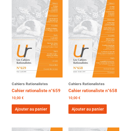
Cahiers Rationalistes
Cahiers Rationalistes
Cahier rationaliste n°659
Cahier rationaliste n°658
10,00
€
10,00
€
Ajouter au panier
Ajouter au panier