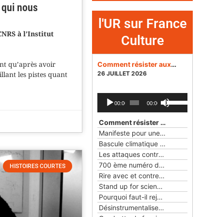
s qui nous
l'UR sur France
NRS à l’Institut
Culture
nt qu’après avoir
Comment résister aux dangers des réseaux sociaux pour la démocratie ?
26 JUILLET 2026
llant les pistes quant
Lecteur
Utilisez
00:00
00:00
audio
les
flèches
Comment résister aux dangers des réseaux sociaux pour la démocratie ?
haut/bas
Manifeste pour une éthique du numérique
pour
Bascule climatique
— 24 MAI 2026
augmenter
Les attaques contre la science et la démocratie aux Etats-Unis et en France
ou
700 ème numéro des Cahiers rationalistes
HISTOIRES COURTES
diminuer
Rire avec et contre les objets
— 22 FÉ
le
Stand up for science !
— 25 JANVIER 2
volume.
Pourquoi faut-il rejoindre l'Union rationaliste ?
Désinstrumentaliser la laïcité
— 23 NO