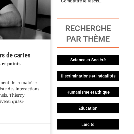
Combattre le fascisme avec Pasolini
RECHERCHE
PAR THÈME
rs de cartes
Science et Société
 et points
Discriminations et Inégalités
ement de la matière
iste des interactions
Humanisme et Éthique
els, Thierry
niveau quasi-
Éducation
Laïcité