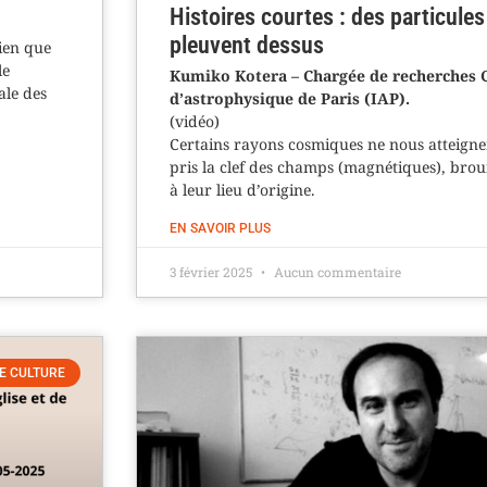
Histoires courtes : des particule
pleuvent dessus
ien que
le
Kumiko Kotera – Chargée de recherches C
ale des
d’astrophysique de Paris (IAP).
(vidéo)
Certains rayons cosmiques ne nous atteigne
pris la clef des champs (magnétiques), broui
à leur lieu d’origine.
EN SAVOIR PLUS
3 février 2025
Aucun commentaire
E CULTURE