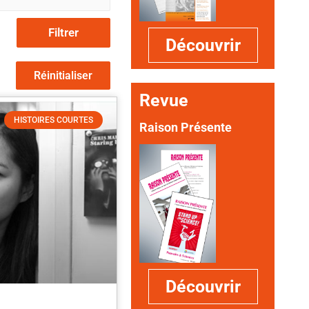
Filtrer
Découvrir
Réinitialiser
Revue
HISTOIRES COURTES
Raison Présente
Découvrir