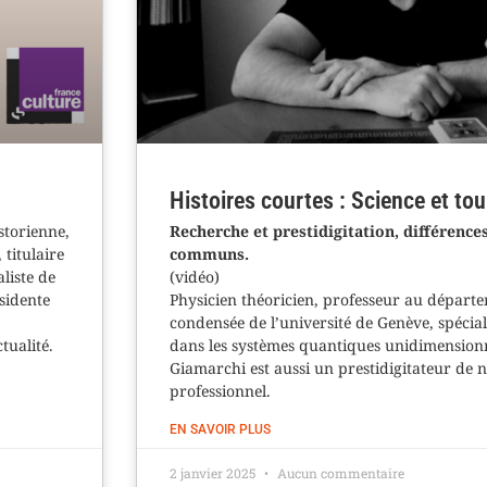
Histoires courtes : Science et tou
storienne,
Recherche et prestidigitation, différences
 titulaire
communs.
aliste de
(vidéo)
ésidente
Physicien théoricien, professeur au départ
condensée de l’université de Genève, spécial
tualité.
dans les systèmes quantiques unidimensionn
Giamarchi est aussi un prestidigitateur de 
professionnel.
EN SAVOIR PLUS
2 janvier 2025
Aucun commentaire