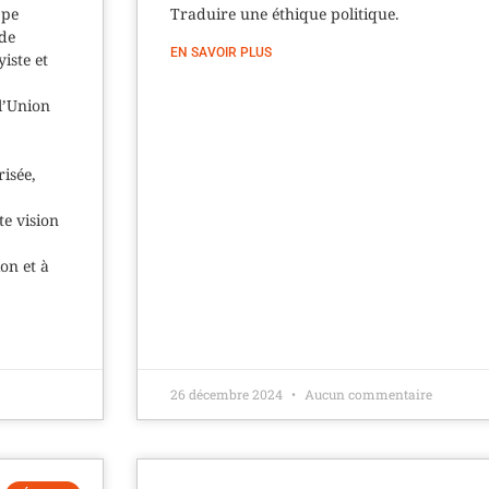
ppe
Traduire une éthique politique.
 de
EN SAVOIR PLUS
iste et
l’Union
isée,
te vision
ion et à
26 décembre 2024
Aucun commentaire