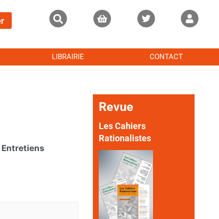
r
LIBRAIRIE
CONTACT
Revue
Les Cahiers
Rationalistes
Entretiens